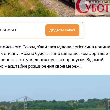
В GOOGLE
ДОДАТИ ЗАРАЗ
опейського Союзу, з’явилася чудова логістична новина
та Німеччини можна буде значно швидше, комфортніше 
черг на автомобільних пунктах пропуску. Відомий
ро масштабне розширення своєї мережі.