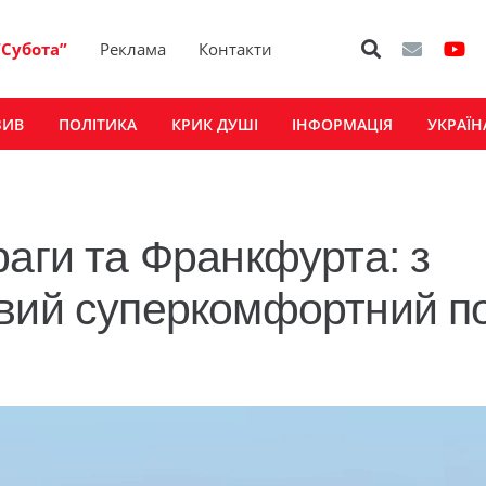
“Субота”
Реклама
Контакти
ЗИВ
ПОЛІТИКА
КРИК ДУШІ
ІНФОРМАЦІЯ
УКРАЇН
раги та Франкфурта: з
вий суперкомфортний по