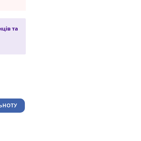
нців та
ЬНОТУ