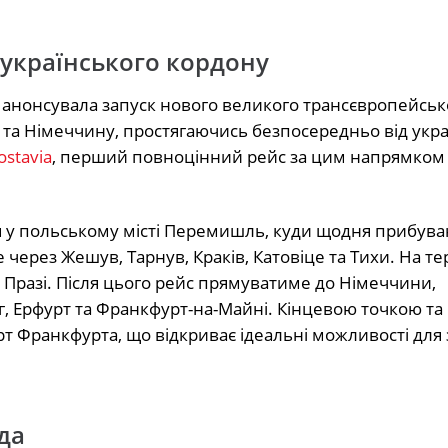
українського кордону
о анонсувала запуск нового великого трансєвропейськ
 та Німеччину, простягаючись безпосередньо від укра
stavia
, перший повноцінний рейс за цим напрямком
 у польському місті Перемишль, куди щодня прибув
 через Жешув, Тарнув, Краків, Катовіце та Тихи. На те
— Празі. Після цього рейс прямуватиме до Німеччини,
г, Ерфурт та Франкфурт-на-Майні. Кінцевою точкою та
 Франкфурта, що відкриває ідеальні можливості для
да