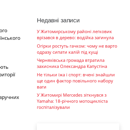
Недавні записи
ого
У Житомирському районі легковик
їнського
врізався в дерево: водійка загинула
Огірки ростуть гачком: чому не варто
одразу сипати калій під кущі
Черняхівська громада втратила
захисника Олександра Капустіна
ають
риторії
Не тільки їжа і спорт: вчені знайшли
ще один фактор повільного набору
ваги
У Житомирі Mercedes зіткнувся з
 зручних
Yamaha: 18-річного мотоцикліста
госпіталізували