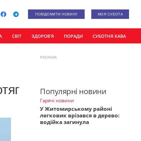
ПОВІДОМИТИ НОВИНУ
МОЯ СУБОТА
А
СВІТ
ЗДОРОВ’Я
ПОРАДИ
СУБОТНЯ КАВА
РЕКЛАМА
тяг
Популярні новини
Гарячі новини
У Житомирському районі
легковик врізався в дерево:
водійка загинула