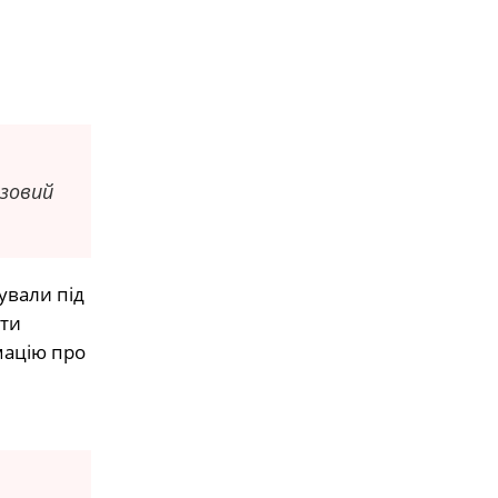
азовий
ували під
ити
мацію про