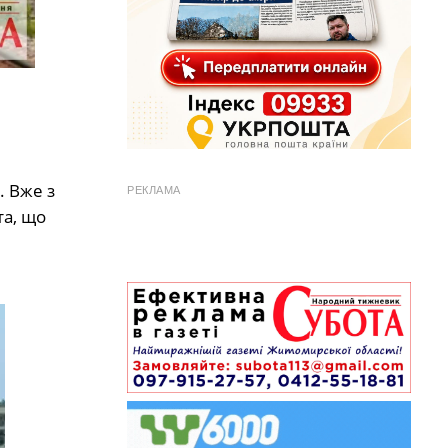
. Вже з
РЕКЛАМА
та, що