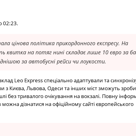
 02:23.
ла цінова політика прикордонного експресу. На
ь квитка на потяг нині складає лише 10 євро за б
днішою за автобусні рейси чи лоукости.
клад Leo Express спеціально адаптували та синхроніз
ри з Києва, Львова, Одеси та інших міст зможуть зроб
лі без тривалого очікування на вокзалі. Повну інфор
в можна дізнатися на офіційному сайті європейського