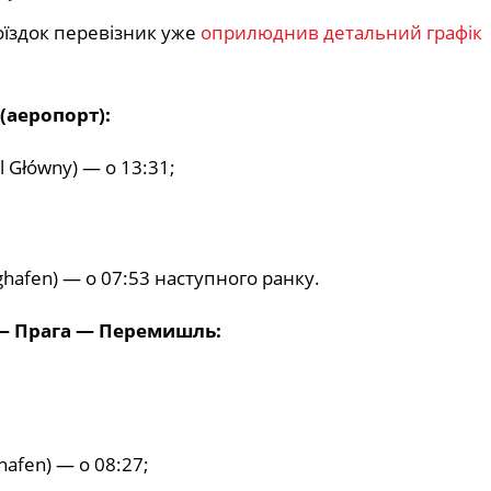
оїздок перевізник уже
оприлюднив детальний графік
аеропорт):
 Główny) — о 13:31;
ghafen) — о 07:53 наступного ранку.
— Прага — Перемишль:
hafen) — о 08:27;