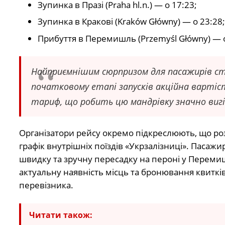
Зупинка в Празі (Praha hl.n.) — о 17:23;
Зупинка в Кракові (Kraków Główny) — о 23:28;
Прибуття в Перемишль (Przemyśl Główny) — о
Найприємнішим сюрпризом для пасажирів ста
початковому етапі запусків акційна вартіст
тариф, що робить цю мандрівку значно вигі
Організатори рейсу окремо підкреслюють, що роз
графік внутрішніх поїздів «Укрзалізниці». Пасажи
швидку та зручну пересадку на пероні у Перемиш
актуальну наявність місць та бронювання квиткі
перевізника.
Читати також: