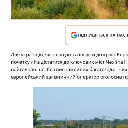
ПІДПИШІТЬСЯ НА НАС 
Для українців, які планують поїздки до країн Євр
початку літа дістатися до ключових міст Чехії 
найголовніше, без виснажливих багатогодинних 
європейський залізничний оператор оголосив п