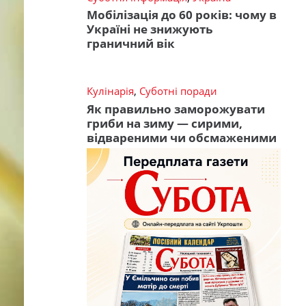
Мобілізація до 60 років: чому в
Україні не знижують
граничний вік
Кулінарія
,
Суботні поради
Як правильно заморожувати
гриби на зиму — сирими,
відвареними чи обсмаженими