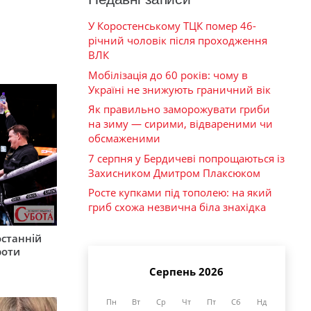
У Коростенському ТЦК помер 46-
річний чоловік після проходження
ВЛК
Мобілізація до 60 років: чому в
Україні не знижують граничний вік
Як правильно заморожувати гриби
на зиму — сирими, відвареними чи
обсмаженими
7 серпня у Бердичеві попрощаються із
Захисником Дмитром Плаксюком
Росте купками під тополею: на який
гриб схожа незвична біла знахідка
останній
роти
Серпень 2026
Пн
Вт
Ср
Чт
Пт
Сб
Нд