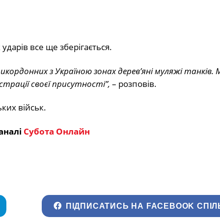
ударів все ще зберігається.
рикордонних з Україною зонах дерев’яні муляжі танків. 
трації своєї присутності”,
– розповів.
ких військ.
аналі
Субота Онлайн
ПІДПИСАТИСЬ НА FACEBOOK СПІЛ