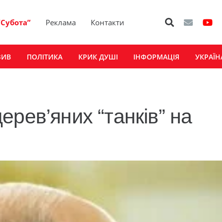
“Субота”
Реклама
Контакти
ЗИВ
ПОЛІТИКА
КРИК ДУШІ
ІНФОРМАЦІЯ
УКРАЇН
рев’яних “танків” на