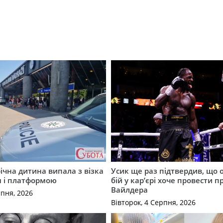
річна дитина випала з візка
Усик ще раз підтвердив, що 
м і платформою
бій у кар’єрі хоче провести п
Вайлдера
рпня, 2026
Вівторок, 4 Серпня, 2026