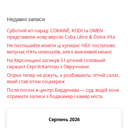
Недавні записи
Суботній хіт-парад: COKAINÉ, KODI та OMEN
представили нову версію Cuba Libre & Dolce Vita
Не поспішайте міняти ці купюри: НБУ поступово
вилучає п’ять номіналів, але є важливий нюанс
На Херсонщині загинув 51-річний головний
сержант Сергій Капітан з Овруччини
Огірки тепер не ріжуть, а розбивають: літній салат,
який став хітом соцмереж
Після погоні в центрі Бердичева — суд: водій хоче
отримати записи з бодікамер і камер міста
Серпень 2026