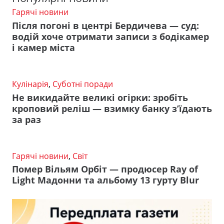
Гарячі новини
Після погоні в центрі Бердичева — суд:
водій хоче отримати записи з бодікамер
і камер міста
Кулінарія
,
Суботні поради
Не викидайте великі огірки: зробіть
кроповий реліш — взимку банку з’їдають
за раз
Гарячі новини
,
Світ
Помер Вільям Орбіт — продюсер Ray of
Light Мадонни та альбому 13 гурту Blur