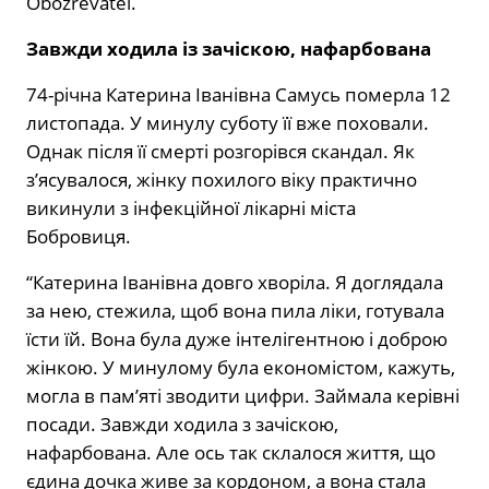
Оbozrevatel.
Завжди ходила із зачіскою, нафарбована
74-річна Катерина Іванівна Самусь померла 12
листопада. У минулу суботу її вже поховали.
Однак після її смерті розгорівся скандал. Як
з’ясувалося, жінку похилого віку практично
викинули з інфекційної лікарні міста
Бобровиця.
“Катерина Іванівна довго хворіла. Я доглядала
за нею, стежила, щоб вона пила ліки, готувала
їсти їй. Вона була дуже інтелігентною і доброю
жінкою. У минулому була економістом, кажуть,
могла в пам’яті зводити цифри. Займала керівні
посади. Завжди ходила з зачіскою,
нафарбована. Але ось так склалося життя, що
єдина дочка живе за кордоном, а вона стала