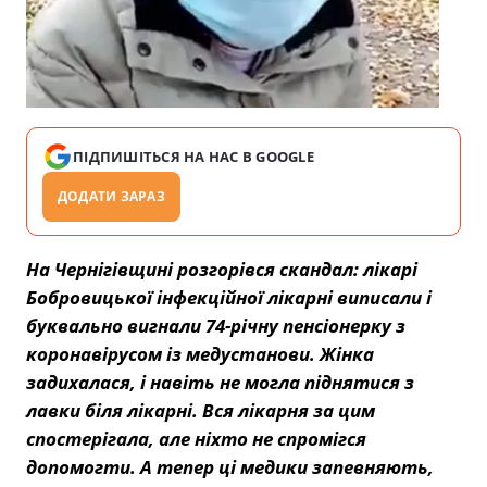
ПІДПИШІТЬСЯ НА НАС В GOOGLE
ДОДАТИ ЗАРАЗ
На Чернігівщині розгорівся скандал: лікарі
Бобровицької інфекційної лікарні виписали і
буквально вигнали 74-річну пенсіонерку з
коронавірусом із медустанови. Жінка
задихалася, і навіть не могла піднятися з
лавки біля лікарні. Вся лікарня за цим
спостерігала, але ніхто не спромігся
допомогти. А тепер ці медики запевняють,