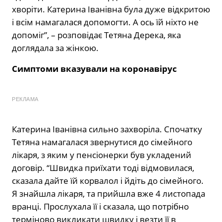
хворіти. Катерина Іванівна була дуже відкритою
і всім намагалася допомогти. А ось їй ніхто не
допоміг”, – розповідає Тетяна Дерека, яка
доглядала за жінкою.
Симптоми вказували на коронавірус
РЕКЛАМА
Катерина Іванівна сильно захворіла. Спочатку
Тетяна намагалася звернутися до сімейного
лікаря, з яким у пенсіонерки був укладений
договір. “Швидка приїхати тоді відмовилася,
сказала дайте їй корвалол і йдіть до сімейного.
Я знайшла лікаря, та прийшла вже 4 листопада
вранці. Прослухала її і сказала, що потрібно
терміново викликати швидку і везти її в