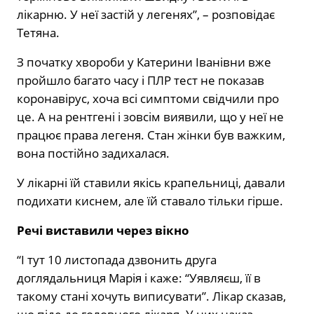
лікарню. У неї застій у легенях”, – розповідає
Тетяна.
З початку хвороби у Катерини Іванівни вже
пройшло багато часу і ПЛР тест не показав
коронавірус, хоча всі симптоми свідчили про
це. А на рентгені і зовсім виявили, що у неї не
працює права легеня. Стан жінки був важким,
вона постійно задихалася.
У лікарні їй ставили якісь крапельниці, давали
подихати киснем, але їй ставало тільки гірше.
Речі виставили через вікно
“І тут 10 листопада дзвонить друга
доглядальниця Марія і каже: “Уявляєш, її в
такому стані хочуть виписувати”. Лікар сказав,