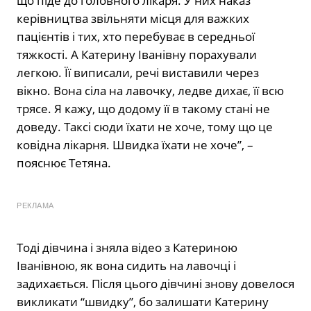
що піде до головного лікаря. У них наказ
керівництва звільняти місця для важких
пацієнтів і тих, хто перебуває в середньої
тяжкості. А Катерину Іванівну порахували
легкою. Її виписали, речі виставили через
вікно. Вона сіла на лавочку, ледве дихає, її всю
трясе. Я кажу, що додому її в такому стані не
доведу. Таксі сюди їхати не хоче, тому що це
ковідна лікарня. Швидка їхати не хоче”, –
пояснює Тетяна.
РЕКЛАМА
Тоді дівчина і зняла відео з Катериною
Іванівною, як вона сидить на лавочці і
задихається. Після цього дівчині знову довелося
викликати “швидку”, бо залишати Катерину