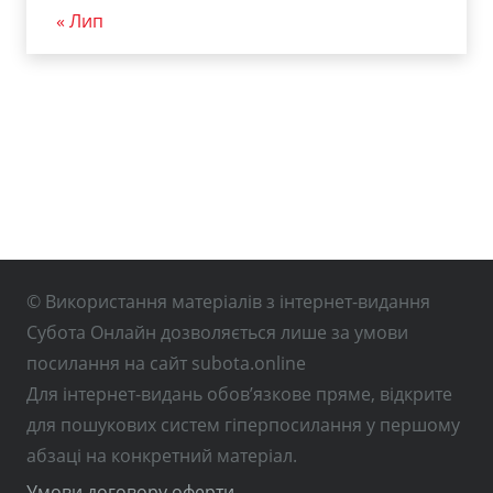
« Лип
© Використання матеріалів з інтернет-видання
Субота Онлайн дозволяється лише за умови
посилання на сайт subota.online
Для інтернет-видань обов’язкове пряме, відкрите
для пошукових систем гіперпосилання у першому
абзаці на конкретний матеріал.
Умови договору оферти