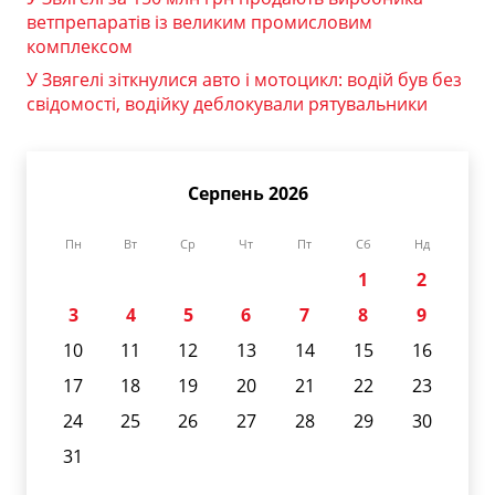
ветпрепаратів із великим промисловим
комплексом
У Звягелі зіткнулися авто і мотоцикл: водій був без
свідомості, водійку деблокували рятувальники
Серпень 2026
Пн
Вт
Ср
Чт
Пт
Сб
Нд
1
2
3
4
5
6
7
8
9
10
11
12
13
14
15
16
17
18
19
20
21
22
23
24
25
26
27
28
29
30
31