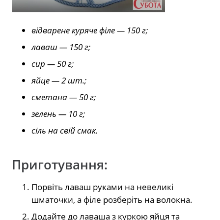
відварене куряче філе — 150 г;
лаваш — 150 г;
сир — 50 г;
яйце — 2 шт.;
сметана — 50 г;
зелень — 10 г;
сіль на свій смак.
Приготування:
Порвіть лаваш руками на невеликі
шматочки, а філе розберіть на волокна.
Додайте до лаваша з куркою яйця та