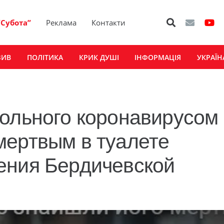
“Субота”
Реклама
Контакти
ЗИВ
ПОЛІТИКА
КРИК ДУШІ
ІНФОРМАЦІЯ
УКРАЇН
Больного коронавирусом
мертвым в туалете
ения Бердичевской