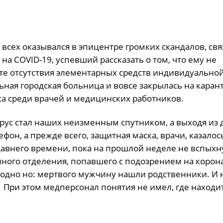
всех оказывался в эпицентре громких скандалов, свя
а COVID-19, успевший рассказать о том, что ему не
ате отсутствия элементарных средств индивидуально
ная городская больница и вовсе закрылась на каран
а среди врачей и медицинских работников.
вирус стал наших неизменным спутником, а выходя из
он, а прежде всего, защитная маска, врачи, казалос
едавнего времени, пока на прошлой неделе не вспых
ного отделения, попавшего с подозрением на корона
 одно но: мертвого мужчину нашли родственники. И 
е. При этом медперсонал понятия не имел, где находи