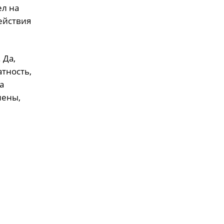
ел на
ействия
 Да,
атность,
а
иены,