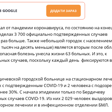
В GOOGLE
ДОДАТИ ЗАРАЗ
л от пандемии коронавируса, по состоянию на конец 
ределах 3 700 официально подтвержденных случаев
 раз больше. Также небольшой городок с населением
 тысяч на десять меньше) является вторым после обл
опасная болезнь унесла жизни 63 больных. И это, к
ьных случаев, поскольку каждый день фиксируются 
рдичевской городской больнице на стационарном леч
 с подтвержденным COVID-19 и 2 человека с подозр
енее 30%. С начала эпидемии только по Бердичеву
х случаев COVID-19. Из них 2 029 человек выздоров
аторном лечении и в инфекционном отделении БМЛ.