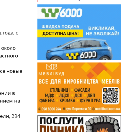
года, с
 около
астного
все новые
ении в
ением на
ели, 294