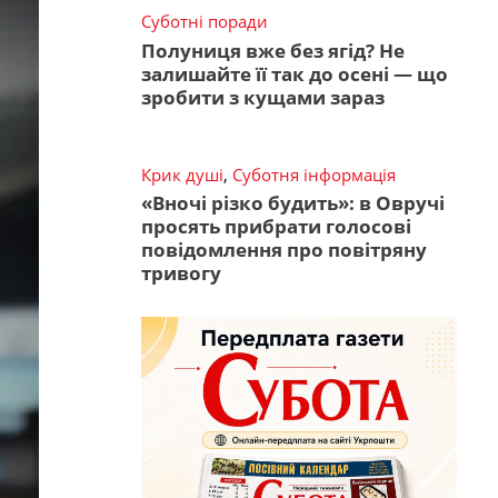
Суботні поради
Полуниця вже без ягід? Не
залишайте її так до осені — що
зробити з кущами зараз
Крик душі
,
Суботня інформація
«Вночі різко будить»: в Овручі
просять прибрати голосові
повідомлення про повітряну
тривогу