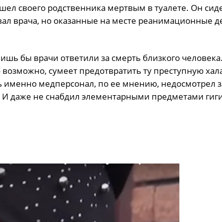
шел своего родственника мертвым в туалете. Он сид
озвал врача, но оказанные на месте реанимационные д
ишь бы врачи ответили за смерть близкого человека.
о возможно, сумеет предотвратить ту преступную хал
дь именно медперсонал, по ее мнению, недосмотрел з
. И даже не снабдил элементарными предметами гиг