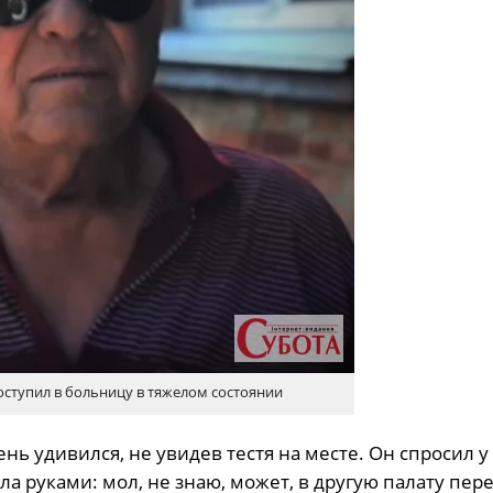
оступил в больницу в тяжелом состоянии
нь удивился, не увидев тестя на месте. Он спросил у
ела руками: мол, не знаю, может, в другую палату пер