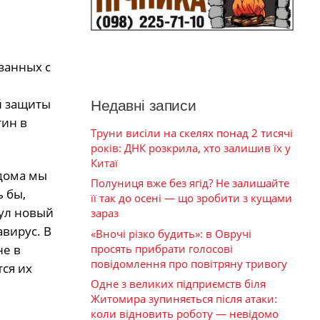
занных с
й защиты
Недавні записи
тин в
Труни висіли на скелях понад 2 тисячі
років: ДНК розкрила, хто залишив їх у
Китаї
 дома мы
Полуниця вже без ягід? Не залишайте
ь бы,
її так до осені — що зробити з кущами
нул новый
зараз
вирус. В
«Вночі різко будить»: в Овручі
просять прибрати голосові
не в
повідомлення про повітряну тривогу
тся их
Одне з великих підприємств біля
Житомира зупиняється після атаки:
коли відновить роботу — невідомо