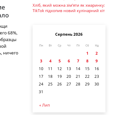
Хліб, який можна зім’яти як хмаринку:
ие
TikTok підхопив новий кулінарний хіт
ало
мощи
его 68%,
Серпень 2026
 образцы
вой
Пн
Вт
Ср
Чт
Пт
Сб
Нд
ь, ничего
1
2
3
4
5
6
7
8
9
10
11
12
13
14
15
16
17
18
19
20
21
22
23
24
25
26
27
28
29
30
31
« Лип