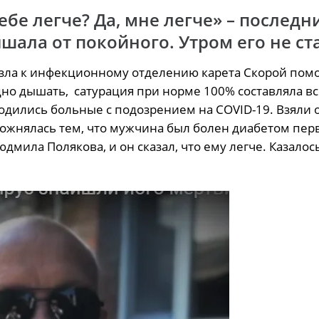
бе легче? Да, мне легче» – последн
шала от покойного. Утром его не ст
езла к инфекционному отделению карета Скорой по
удно дышать, сатурация при норме 100% составляла вс
аходились больные с подозрением на COVID-19. Взяли
ложнялась тем, что мужчина был болен диабетом пер
дмила Полякова, и он сказал, что ему легче. Казалос