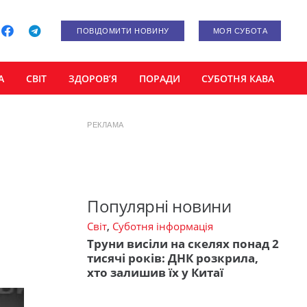
ПОВІДОМИТИ НОВИНУ
МОЯ СУБОТА
А
СВІТ
ЗДОРОВ’Я
ПОРАДИ
СУБОТНЯ КАВА
РЕКЛАМА
Популярні новини
Світ
,
Суботня інформація
Труни висіли на скелях понад 2
тисячі років: ДНК розкрила,
хто залишив їх у Китаї