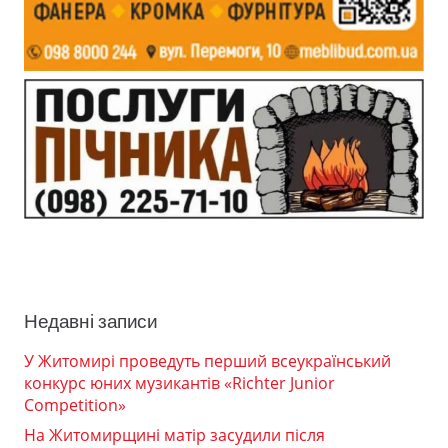
Недавні записи
У Житомирі проведуть перший всеукраїнський
конкурс юних музикантів «Richter Junior
Competition»
На Житомирщині матір засудили після