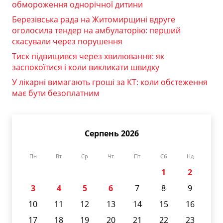
обмороження однорічної дитини
Березівська рада на Житомирщині вдруге
оголосила тендер на амбулаторію: перший
скасували через порушення
Тиск підвищився через хвилювання: як
заспокоїтися і коли викликати швидку
У лікарні вимагають гроші за КТ: коли обстеження
має бути безоплатним
Серпень 2026
Пн
Вт
Ср
Чт
Пт
Сб
Нд
1
2
3
4
5
6
7
8
9
10
11
12
13
14
15
16
17
18
19
20
21
22
23