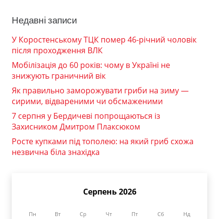
Недавні записи
У Коростенському ТЦК помер 46-річний чоловік
після проходження ВЛК
Мобілізація до 60 років: чому в Україні не
знижують граничний вік
Як правильно заморожувати гриби на зиму —
сирими, відвареними чи обсмаженими
7 серпня у Бердичеві попрощаються із
Захисником Дмитром Плаксюком
Росте купками під тополею: на який гриб схожа
незвична біла знахідка
Серпень 2026
Пн
Вт
Ср
Чт
Пт
Сб
Нд