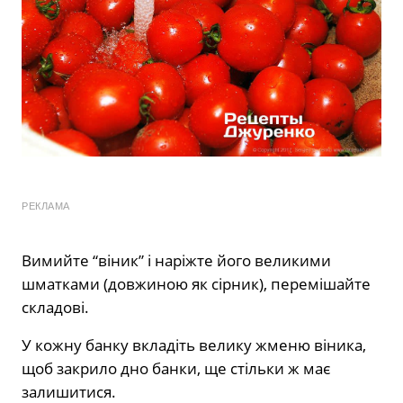
РЕКЛАМА
Вимийте “віник” і наріжте його великими
шматками (довжиною як сірник), перемішайте
складові.
У кожну банку вкладіть велику жменю віника,
щоб закрило дно банки, ще стільки ж має
залишитися.