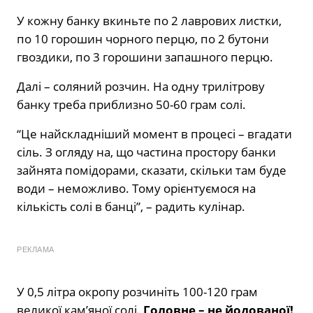
У кожну банку вкиньте по 2 лаврових листки,
по 10 горошин чорного перцю, по 2 бутони
гвоздики, по 3 горошини запашного перцю.
Далі – соляний розчин. На одну трилітрову
банку треба приблизно 50-60 грам солі.
“Це найскладніший момент в процесі – вгадати
сіль. З огляду на, що частина простору банки
зайнята помідорами, сказати, скільки там буде
води – неможливо. Тому орієнтуємося на
кількість солі в банці”, – радить кулінар.
РЕКЛАМА
У 0,5 літра окропу розчиніть 100-120 грам
великої кам’яної солі.
Головне – не йодованої!