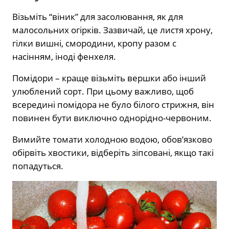
Візьміть “віник” для засолювання, як для
малосольних огірків. Зазвичай, це листя хрону,
гілки вишні, смородини, кропу разом c
насінням, іноді фенхеля.
Помідори – краще візьміть вершки або інший
улюблений сорт. При цьому важливо, щоб
всередині помідора не було білого стрижня, він
повинен бути виключно однорідно-червоним.
Вимийте томати холодною водою, обов’язково
обірвіть хвостики, відберіть зіпсовані, якщо такі
попадуться.