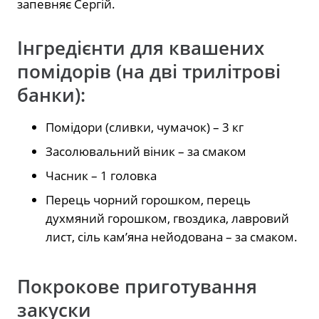
запевняє Сергій.
Інгредієнти для квашених
помідорів (на дві трилітрові
банки):
Помідори (сливки, чумачок) – 3 кг
Засолювальний віник – за смаком
Часник – 1 головка
Перець чорний горошком, перець
духмяний горошком, гвоздика, лавровий
лист, сіль кам’яна нейодована – за смаком.
Покрокове приготування
закуски