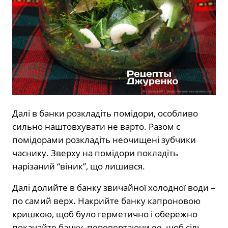
Далі в банки розкладіть помідори, особливо
сильно наштовхувати не варто. Разом c
помідорами розкладіть неочищені зубчики
часнику. Зверху на помідори покладіть
нарізаний “віник”, що лишився.
Далі долийте в банку звичайної холодної води –
по самий верх. Накрийте банку капроновою
кришкою, щоб було герметично і обережно
покачайте банку, перевертаючи ee, щоб сіль