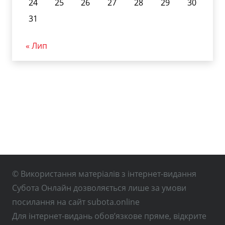
24
25
26
27
28
29
30
31
« Лип
© Використання матеріалів з інтернет-видання
Субота Онлайн дозволяється лише за умови
посилання на сайт subota.online
Для інтернет-видань обов’язкове пряме, відкрите