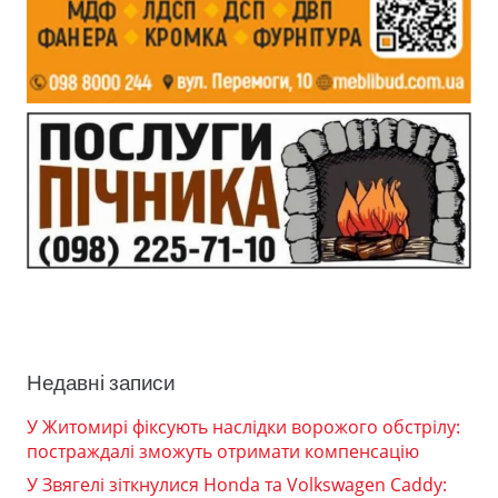
Недавні записи
У Житомирі фіксують наслідки ворожого обстрілу:
постраждалі зможуть отримати компенсацію
У Звягелі зіткнулися Honda та Volkswagen Caddy: