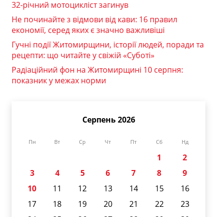
32-річний мотоцикліст загинув
Не починайте з відмови від кави: 16 правил
економії, серед яких є значно важливіші
Гучні події Житомирщини, історії людей, поради та
рецепти: що читайте у свіжій «Суботі»
Радіаційний фон на Житомирщині 10 серпня:
показник у межах норми
Серпень 2026
Пн
Вт
Ср
Чт
Пт
Сб
Нд
1
2
3
4
5
6
7
8
9
10
11
12
13
14
15
16
17
18
19
20
21
22
23