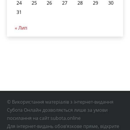
24
25
26
27
28
29
30
31
« Лип
© Використання матеріалів з інтернет-видання
Субота Онлайн дозволяється лише за умови
посилання на сайт subota.online
Для інтернет-видань обов’язкове пряме, відкрите