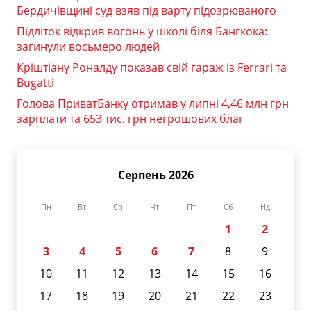
Бердичівщині суд взяв під варту підозрюваного
Підліток відкрив вогонь у школі біля Бангкока:
загинули восьмеро людей
Кріштіану Роналду показав свій гараж із Ferrari та
Bugatti
Голова ПриватБанку отримав у липні 4,46 млн грн
зарплати та 653 тис. грн негрошових благ
Серпень 2026
Пн
Вт
Ср
Чт
Пт
Сб
Нд
1
2
3
4
5
6
7
8
9
10
11
12
13
14
15
16
17
18
19
20
21
22
23