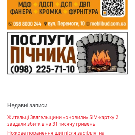
Недавні записи
Жительці Звягельщини «оновили» SIM-картку й
завдали збитків на 31 тисячу гривень
Ножове поранення шиї після застілля: на