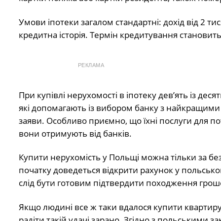
Умови іпотеки загалом стандартні: дохід від 2 ти
кредитна історія. Термін кредитування становить 
РЕКЛАМА
При купівлі нерухомості в іпотеку дев’ять із дес
які допомагають із вибором банку з найкращими 
заяви. Особливо приємно, що їхні послуги для 
вони отримують від банків.
Купити нерухомість у Польщі можна тільки за бе
початку доведеться відкрити рахунок у польськом
слід бути готовим підтвердити походження грош
Якщо людині все ж таки вдалося купити квартиру
радіти такій удачі зарано. Згідно з польськими з