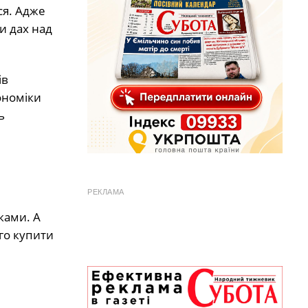
ся. Адже
и дах над
ів
ономіки
ь
РЕКЛАМА
ками. А
ого купити