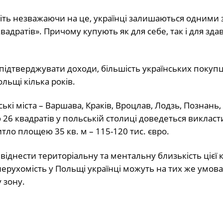
віть незважаючи на це, українці залишаються одними 
дратів». Причому купують як для себе, так і для зда
підтверджувати доходи, більшість українських покупці
льщі кілька років.
кі міста – Варшава, Краків, Вроцлав, Лодзь, Познань,
26 квадратів у польській столиці доведеться викласт
итло площею 35 кв. м – 115-120 тис. євро.
віднести територіальну та ментальну близькість цієї 
нерухомість у Польщі українці можуть на тих же умова
 зону.