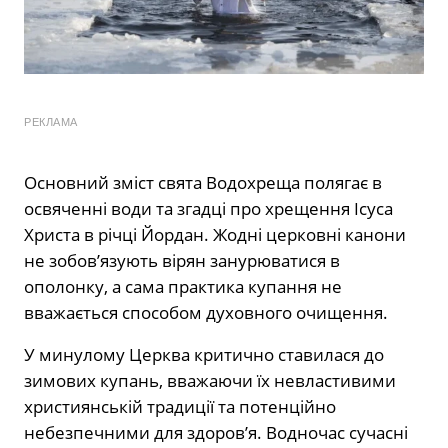
РЕКЛАМА
Основний зміст свята Водохреща полягає в
освяченні води та згадці про хрещення Ісуса
Христа в річці Йордан. Жодні церковні канони
не зобов’язують вірян занурюватися в
ополонку, а сама практика купання не
вважається способом духовного очищення.
У минулому Церква критично ставилася до
зимових купань, вважаючи їх невластивими
християнській традиції та потенційно
небезпечними для здоров’я. Водночас сучасні