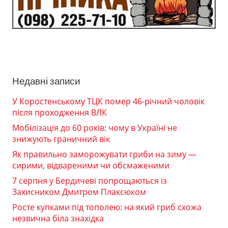
Недавні записи
У Коростенському ТЦК помер 46-річний чоловік
після проходження ВЛК
Мобілізація до 60 років: чому в Україні не
знижують граничний вік
Як правильно заморожувати гриби на зиму —
сирими, відвареними чи обсмаженими
7 серпня у Бердичеві попрощаються із
Захисником Дмитром Плаксюком
Росте купками під тополею: на який гриб схожа
незвична біла знахідка