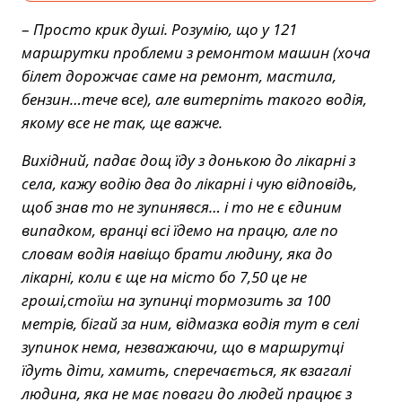
–
Просто крик душі. Розумію, що у 121
маршрутки проблеми з ремонтом машин (хоча
білет дорожчає саме на ремонт, мастила,
бензин…тече все), але витерпіть такого водія,
якому все не так, ще важче.
Вихідний, падає дощ їду з донькою до лікарні з
села, кажу водію два до лікарні і чую відповідь,
щоб знав то не зупинявся… і то не є єдиним
випадком, вранці всі їдемо на працю, але по
словам водія навіщо брати людину, яка до
лікарні, коли є ще на місто бо 7,50 це не
гроші,стоїш на зупинці тормозить за 100
метрів, бігай за ним, відмазка водія тут в селі
зупинок нема, незважаючи, що в маршрутці
їдуть діти, хамить, сперечається, як взагалі
людина, яка не має поваги до людей працює з