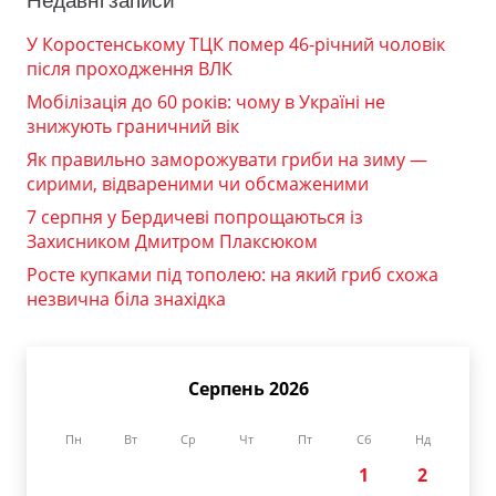
Недавні записи
У Коростенському ТЦК помер 46-річний чоловік
після проходження ВЛК
Мобілізація до 60 років: чому в Україні не
знижують граничний вік
Як правильно заморожувати гриби на зиму —
сирими, відвареними чи обсмаженими
7 серпня у Бердичеві попрощаються із
Захисником Дмитром Плаксюком
Росте купками під тополею: на який гриб схожа
незвична біла знахідка
Серпень 2026
Пн
Вт
Ср
Чт
Пт
Сб
Нд
1
2