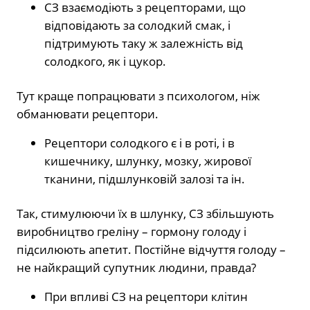
СЗ взаємодіють з рецепторами, що
відповідають за солодкий смак, і
підтримують таку ж залежність від
солодкого, як і цукор.
Тут краще попрацювати з психологом, ніж
обманювати рецептори.
Рецептори солодкого є і в роті, і в
кишечнику, шлунку, мозку, жирової
тканини, підшлунковій залозі та ін.
Так, стимулюючи їх в шлунку, СЗ збільшують
виробництво греліну – гормону голоду і
підсилюють апетит. Постійне відчуття голоду –
не найкращий супутник людини, правда?
При впливі СЗ на рецептори клітин