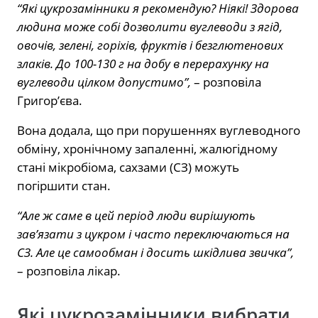
“Які цукрозамінники я рекомендую? Ніякі! Здорова
людина може собі дозволити вуглеводи з ягід,
овочів, зелені, горіхів, фруктів і безглютенових
злаків. До 100-130 г на добу в перерахунку на
вуглеводи цілком допустимо”,
– розповіла
Григор’єва.
Вона додала, що при порушеннях вуглеводного
обміну, хронічному запаленні, жалюгідному
стані мікробіома, сахзами (СЗ) можуть
погіршити стан.
“Але ж саме в цей період люди вирішують
зав’язати з цукром і часто переключаються на
СЗ. Але це самообман і досить шкідлива звичка”,
– розповіла лікар.
Які цукрозамінники вибрати