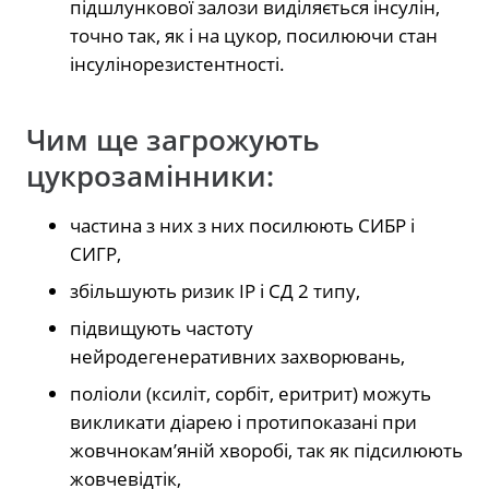
підшлункової залози виділяється інсулін,
точно так, як і на цукор, посилюючи стан
інсулінорезистентності.
Чим ще загрожують
цукрозамінники:
частина з них з них посилюють СИБР і
СИГР,
збільшують ризик ІР і СД 2 типу,
підвищують частоту
нейродегенеративних захворювань,
поліоли (ксиліт, сорбіт, еритрит) можуть
викликати діарею і протипоказані при
жовчнокам’яній хворобі, так як підсилюють
жовчевідтік,