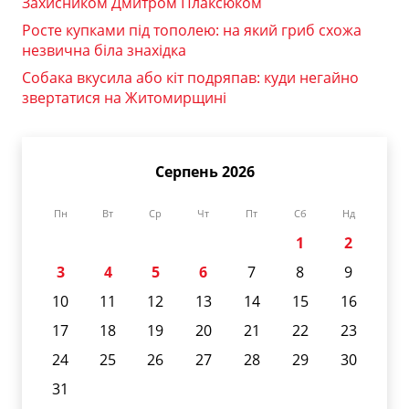
Захисником Дмитром Плаксюком
Росте купками під тополею: на який гриб схожа
незвична біла знахідка
Собака вкусила або кіт подряпав: куди негайно
звертатися на Житомирщині
Серпень 2026
Пн
Вт
Ср
Чт
Пт
Сб
Нд
1
2
3
4
5
6
7
8
9
10
11
12
13
14
15
16
17
18
19
20
21
22
23
24
25
26
27
28
29
30
31