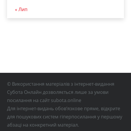
« Лип
© Використання матеріалів з інтернет-видання
Субота Онлайн дозволяється лише за умови
посилання на сайт subota.online
Для інтернет-видань обов’язкове пряме, відкрите
для пошукових систем гіперпосилання у першому
абзаці на конкретний матеріал.