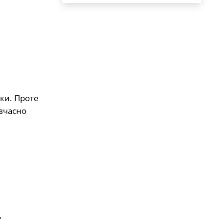
ки. Проте
 вчасно
,