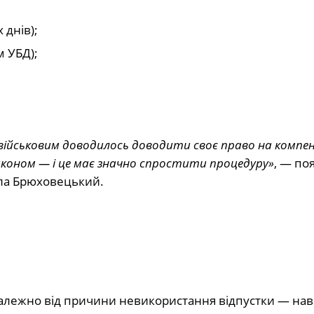
 днів);
м УБД);
и військовим доводилось доводити своє право на компе
аконом — і це має значно спростити процедуру»
, — по
ла Брюховецький.
залежно від причини невикористання відпустки — нав