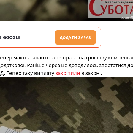
В GOOGLE
ДОДАТИ ЗАРАЗ
 тепер мають гарантоване право на грошову компенсац
 додаткової. Раніше через це доводилось звертатися до
БД. Тепер таку виплату
закріпили
в законі.