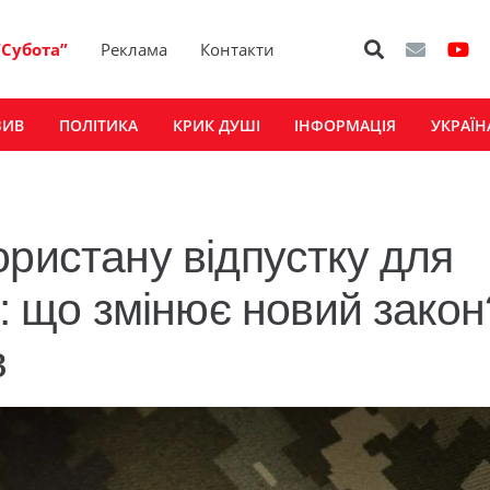
“Субота”
Реклама
Контакти
ЗИВ
ПОЛІТИКА
КРИК ДУШІ
ІНФОРМАЦІЯ
УКРАЇН
ористану відпустку для
і: що змінює новий закон
в