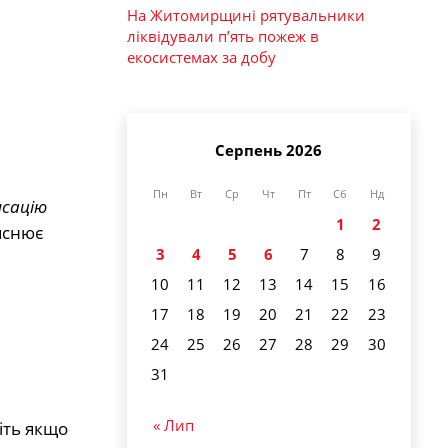
На Житомирщині рятувальники
ліквідували п’ять пожеж в
екосистемах за добу
Серпень 2026
Пн
Вт
Ср
Чт
Пт
Сб
Нд
нсацію
1
2
яснює
3
4
5
6
7
8
9
10
11
12
13
14
15
16
17
18
19
20
21
22
23
24
25
26
27
28
29
30
31
« Лип
іть якщо