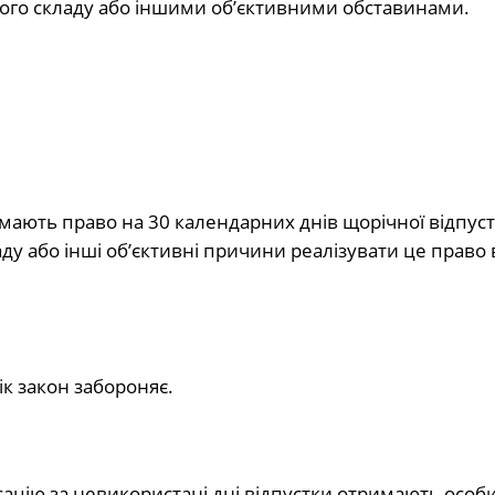
вого складу або іншими об’єктивними обставинами.
ають право на 30 календарних днів щорічної відпуст
ду або інші об’єктивні причини реалізувати це право
к закон забороняє.
ацію за невикористані дні відпустки отримають особи