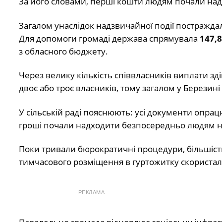
За його словами, перші кошти людям почали над
Загалом унаслідок надзвичайної події постражд
Для допомоги громаді держава спрямувала
147,
з обласного бюджету.
Через велику кількість співвласників виплати з
двоє або троє власників, тому загалом у Березин
У сільській раді пояснюють: усі документи опрац
гроші почали надходити безпосередньо людям на
Поки тривали бюрократичні процедури, більшіст
тимчасового розміщення в гуртожитку скориста
РЕКЛАМА