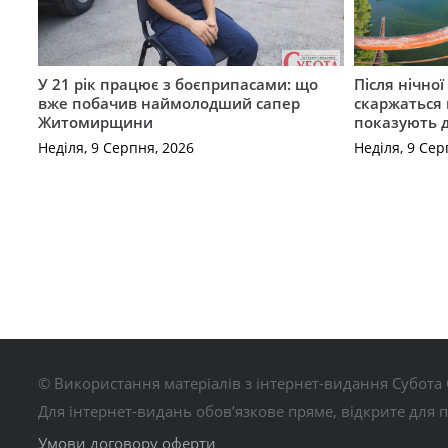
У 21 рік працює з боєприпасами: що
Після нічно
вже побачив наймолодший сапер
скаржаться 
Житомирщини
показують 
Неділя, 9 Серпня, 2026
Неділя, 9 Сер
© Використання матеріалів з інтернет-видання Субота 
Для інтернет-видань обов’язкове пряме, відкрите для 
Умови договору оферти