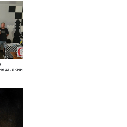
а
нера, який