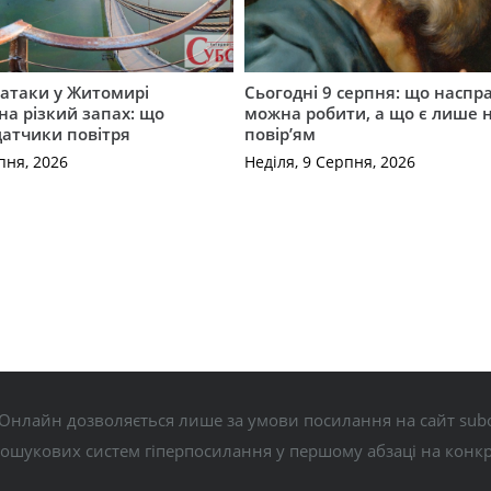
ї атаки у Житомирі
Сьогодні 9 серпня: що наспра
на різкий запах: що
можна робити, а що є лише
датчики повітря
повір’ям
пня, 2026
Неділя, 9 Серпня, 2026
Онлайн дозволяється лише за умови посилання на сайт subo
пошукових систем гіперпосилання у першому абзаці на конк