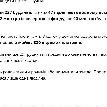
ходити вже 30 грудня.
али
237 будинків
, із яких
47 підлягають повному де
82 млн грн із резервного фонду
, ще
90 млн грн
було 
дійснюють частинами. В одному домогосподарстві мож
і провели
майже 330 окремих платежів
.
ювали ще 29 грудня та передали до казначейства, післ
 банківські картки.
ь родин жили у родичів або винаймали житло. Пропо
лася лише одна людина.