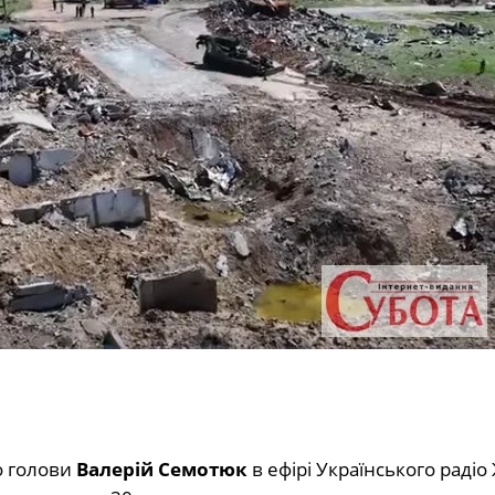
о голови
Валерій Семотюк
в ефірі Українського раді