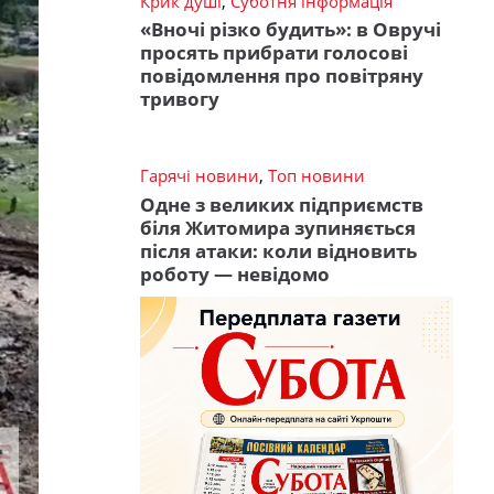
Крик душі
,
Суботня інформація
«Вночі різко будить»: в Овручі
просять прибрати голосові
повідомлення про повітряну
тривогу
Гарячі новини
,
Топ новини
Одне з великих підприємств
біля Житомира зупиняється
після атаки: коли відновить
роботу — невідомо