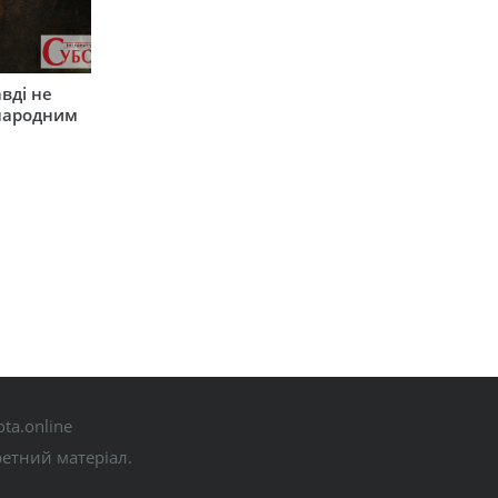
вді не
 народним
ta.online
ретний матеріал.