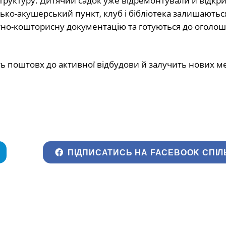
труктуру. Дитячий садок уже відремонтували й відкр
ко-акушерський пункт, клуб і бібліотека залишаютьс
но-кошторисну документацію та готуються до оголо
ть поштовх до активної відбудови й залучить нових м
ПІДПИСАТИСЬ НА FACEBOOK СПІЛ