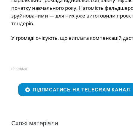
Паралельно громада відновлює соціальну інфрас
початку навчального року. Натомість фельдшерсь
зруйнованими — для них уже виготовили проєкт
тендерів.
У громаді очікують, що виплата компенсацій дас
РЕКЛАМА
ПІДПИСАТИСЬ НА TELEGRAM КАНАЛ
Схожі матеріали