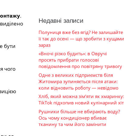
монтажу
.
Недавні записи
виділено
Полуниця вже без ягід? Не залишайте
її так до осені — що зробити з кущами
зараз
е бути
«Вночі різко будить»: в Овручі
просять прибрати голосові
повідомлення про повітряну тривогу
я чого
Одне з великих підприємств біля
Житомира зупиняється після атаки:
коли відновить роботу — невідомо
зицією
Хліб, який можна зім’яти як хмаринку:
TikTok підхопив новий кулінарний хіт
Рушники більше не вбирають воду?
Ось чому кондиціонер вбиває
тканину та чим його замінити