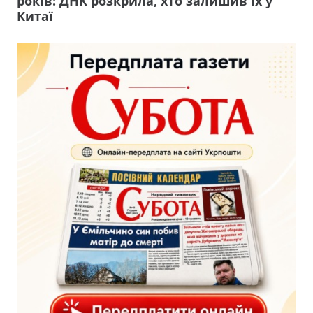
років: ДНК розкрила, хто залишив їх у
Китаї