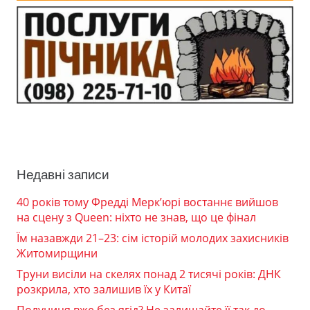
Недавні записи
40 років тому Фредді Мерк’юрі востаннє вийшов
на сцену з Queen: ніхто не знав, що це фінал
Їм назавжди 21–23: сім історій молодих захисників
Житомирщини
Труни висіли на скелях понад 2 тисячі років: ДНК
розкрила, хто залишив їх у Китаї
Полуниця вже без ягід? Не залишайте її так до