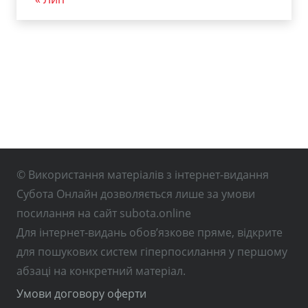
© Використання матеріалів з інтернет-видання
Субота Онлайн дозволяється лише за умови
посилання на сайт subota.online
Для інтернет-видань обов’язкове пряме, відкрите
для пошукових систем гіперпосилання у першому
абзаці на конкретний матеріал.
Умови договору оферти