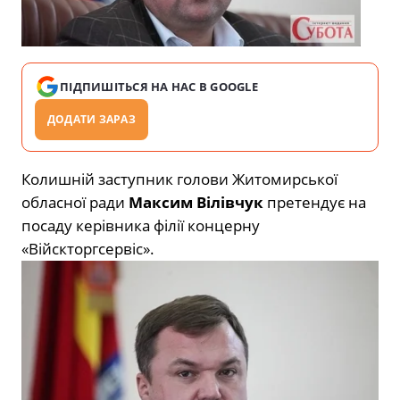
ПІДПИШІТЬСЯ НА НАС В GOOGLE
ДОДАТИ ЗАРАЗ
Колишній заступник голови Житомирської
обласної ради
Максим Вілівчук
претендує на
посаду керівника філії концерну
«Війскторгсервіс».