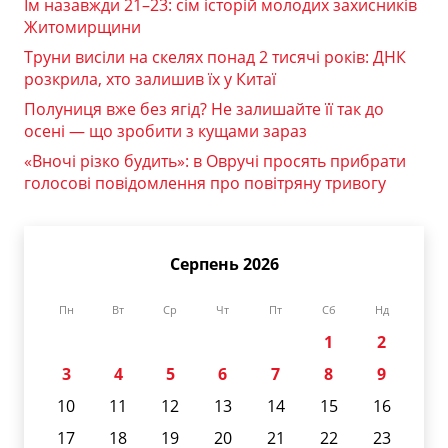
Їм назавжди 21–23: сім історій молодих захисників
Житомирщини
Труни висіли на скелях понад 2 тисячі років: ДНК
розкрила, хто залишив їх у Китаї
Полуниця вже без ягід? Не залишайте її так до
осені — що зробити з кущами зараз
«Вночі різко будить»: в Овручі просять прибрати
голосові повідомлення про повітряну тривогу
Серпень 2026
Пн
Вт
Ср
Чт
Пт
Сб
Нд
1
2
3
4
5
6
7
8
9
10
11
12
13
14
15
16
17
18
19
20
21
22
23