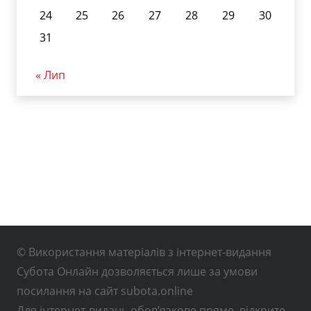
24
25
26
27
28
29
30
31
« Лип
© Використання матеріалів з інтернет-видання
Субота Онлайн дозволяється лише за умови
посилання на сайт subota.online
Для інтернет-видань обов’язкове пряме, відкрите