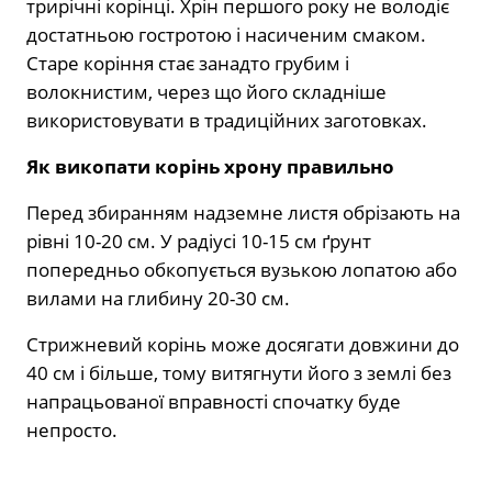
трирічні корінці. Хрін першого року не володіє
достатньою гостротою і насиченим смаком.
Старе коріння стає занадто грубим і
волокнистим, через що його складніше
використовувати в традиційних заготовках.
Як викопати корінь хрону правильно
Перед збиранням надземне листя обрізають на
рівні 10-20 см. У радіусі 10-15 см ґрунт
попередньо обкопується вузькою лопатою або
вилами на глибину 20-30 см.
Стрижневий корінь може досягати довжини до
40 см і більше, тому витягнути його з землі без
напрацьованої вправності спочатку буде
непросто.