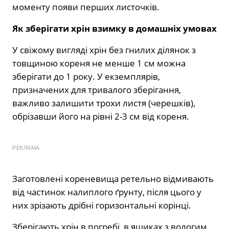
моменту появи перших листочків.
Як зберігати хрін взимку в домашніх умовах
У свіжому вигляді хрін без гнилих ділянок з
товщиною кореня не менше 1 см можна
зберігати до 1 року. У екземплярів,
призначених для тривалого зберігання,
важливо залишити трохи листя (черешків),
обрізавши його на рівні 2-3 см від кореня.
РЕКЛАМА
Заготовлені кореневища ретельно відмивають
від частинок налиплого ґрунту, після цього у
них зрізають дрібні горизонтальні корінці.
Зберігають хрін в погребі, в ящиках з вологим