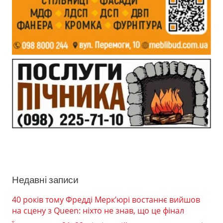
Недавні записи
40 років тому Фредді Мерк’юрі востаннє вийшов
на сцену з Queen: ніхто не знав, що це фінал