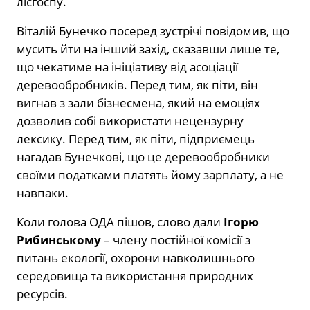
лісгоспу.
Віталій Бунечко посеред зустрічі повідомив, що
мусить йти на інший захід, сказавши лише те,
що чекатиме на ініціативу від асоціації
деревообробників. Перед тим, як піти, він
вигнав з зали бізнесмена, який на емоціях
дозволив собі використати нецензурну
лексику. Перед тим, як піти, підприємець
нагадав Бунечкові, що це деревообробники
своїми податками платять йому зарплату, а не
навпаки.
Коли голова ОДА пішов, слово дали
Ігорю
Рибинському
– члену постійної комісії з
питань екології, охорони навколишнього
середовища та використання природних
ресурсів.