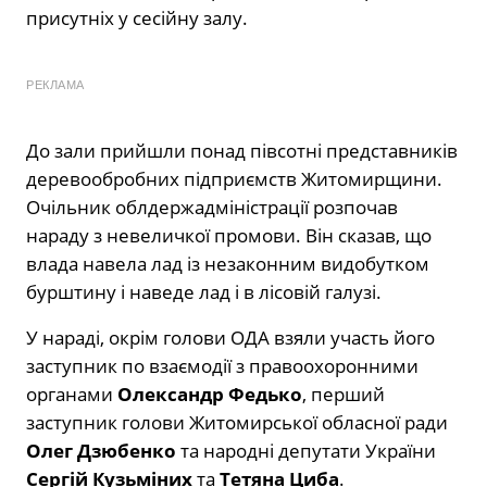
присутніх у сесійну залу.
РЕКЛАМА
До зали прийшли понад півсотні представників
деревообробних підприємств Житомирщини.
Очільник облдержадміністрації розпочав
нараду з невеличкої промови. Він сказав, що
влада навела лад із незаконним видобутком
бурштину і наведе лад і в лісовій галузі.
У нараді, окрім голови ОДА взяли участь його
заступник по взаємодії з правоохоронними
органами
Олександр Федько
, перший
заступник голови Житомирської обласної ради
Олег Дзюбенко
та народні депутати України
Сергій Кузьміних
та
Тетяна Циба
.