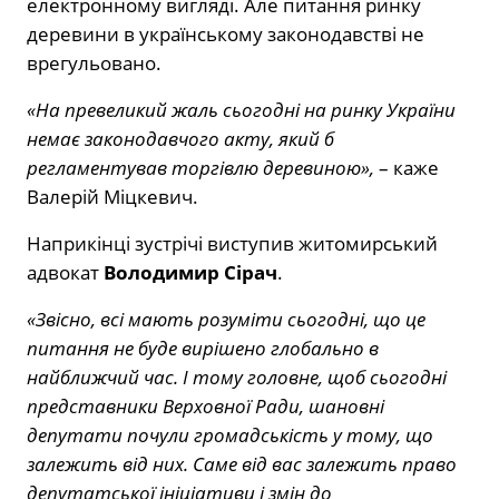
електронному вигляді. Але питання ринку
деревини в українському законодавстві не
врегульовано.
«На превеликий жаль сьогодні на ринку України
немає законодавчого акту, який б
регламентував торгівлю деревиною»,
– каже
Валерій Міцкевич.
Наприкінці зустрічі виступив житомирський
адвокат
Володимир Сірач
.
«Звісно, всі мають розуміти сьогодні, що це
питання не буде вирішено глобально в
найближчий час. І тому головне, щоб сьогодні
представники Верховної Ради, шановні
депутати почули громадськість у тому, що
залежить від них. Саме від вас залежить право
депутатської ініціативи і змін до