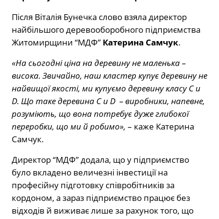
Після Віталія Бунечка слово взяла директор
найбільшого деревооборобного підприємства
Житомирщини “МДФ”
Катерина Самчук
.
«На сьогодні ціна на деревину не маленька –
висока. Звичайно, наш кластер купує деревину не
найвищої якості, ми купуємо деревину класу С и
D. Що таке деревина C и D – виробники, напевне,
розуміють,
що вона потребує дуже глибокої
переробки, що ми й робимо»,
– каже Катерина
Самчук.
Директор “МДФ” додала, що у підприємство
було вкладено величезні інвестиції на
професійну підготовку співробітників за
кордоном, а зараз підприємство працює без
відходів й виживає лише за рахунок того, що