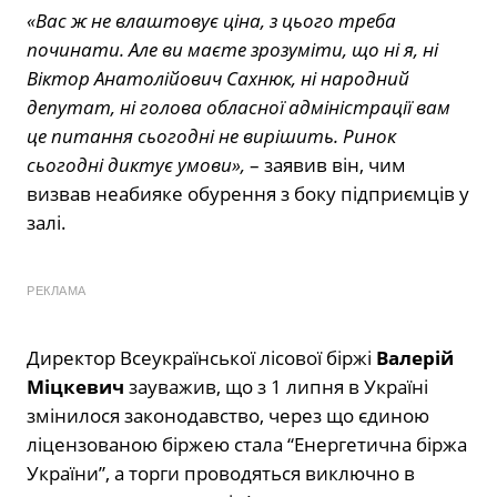
«Вас ж не влаштовує ціна, з цього треба
починати. Але ви маєте зрозуміти, що ні я, ні
Віктор Анатолійович Сахнюк, ні народний
депутат, ні голова обласної адміністрації вам
це питання сьогодні не вирішить. Ринок
сьогодні диктує умови»,
– заявив він, чим
визвав неабияке обурення з боку підприємців у
залі.
РЕКЛАМА
Директор Всеукраїнської лісової біржі
Валерій
Міцкевич
зауважив, що з 1 липня в Україні
змінилося законодавство, через що єдиною
ліцензованою біржею стала “Енергетична біржа
України”, а торги проводяться виключно в