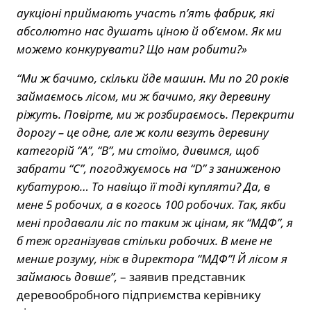
аукціоні приймають участь п’ять фабрик, які
абсолютно нас душать ціною й об’ємом. Як ми
можемо конкурувати? Що нам робити?»
“Ми ж бачимо, скільки йде машин. Ми по 20 років
займаємось лісом, ми ж бачимо, яку деревину
ріжуть. Повірте, ми ж розбираємось. Перекрити
дорогу – це одне, але ж коли везуть деревину
категорій “А”, “В”, ми стоїмо, дивимся, щоб
забрати “С”, погоджуємось на “D” з заниженою
кубатурою… То навіщо її тоді купляти? Да, в
мене 5 робочих, а в когось 100 робочих. Так, якби
мені продавали ліс по таким ж цінам, як “МДФ”, я
б теж організував стільки робочих. В мене не
менше розуму, ніж в директора “МДФ”
!
Й лісом я
займаюсь довше”,
– заявив представник
деревообробного підприємства керівнику