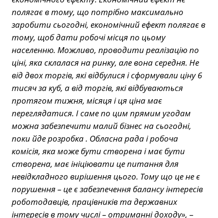
полягає в тому, що потрібно максимально
заробити сьогодні, економічний ефект полягає в
тому, щоб дати робочі місця по цьому
населенню. Можливо, проводити реалізацію по
ціні, яка склалася на ринку, але вона середня. Не
від двох торгів, які відбулися і сформували ціну 6
тисяч за куб, а від торгів, які відбуваються
протягом тижня, місяця і ця ціна має
переглядатися. І саме по цим прямим угодам
можна забезпечити малий бізнес на сьогодні,
поки йде розробка . Обласна рада і робоча
комісія, яка може бути створена і має бути
створена, має ініціювати це питання для
невідкладного вирішення цього. Тому що це не є
порушення – це є забезпечення балансу інтересів
роботодавців, працівників та державних
інтересів в тому числі – отриманні доходу»,
–