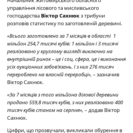
Начальник Житомирського обласного
управління лісового та мисливського
господарства
Віктор Сахнюк
з трибуни
розповів статистику по заготовленій деревині.
«Всього заготовлено за 7 місяців в області 1
мільйон 254,7 тисячі кубів: 1 мільйон і 3 тисячі
реалізовано у круглому вигляді виключно на
внутрішній ринок – це і соц. сфера, це і виконання
усіх аукціонних забов’язань. І з них 276 тисяч
перероблено на власній переробці»,
– зазначив
Віктор Сахнюк.
«За 7 місяців з того мільйона ділової деревини
продано 559,8 тисяч кубів, з них реалізовано 400
тисяч кубів станом на серпня»,
– додав Віктор
Сахнюк.
Цифри, що прозвучали, викликали обурення в