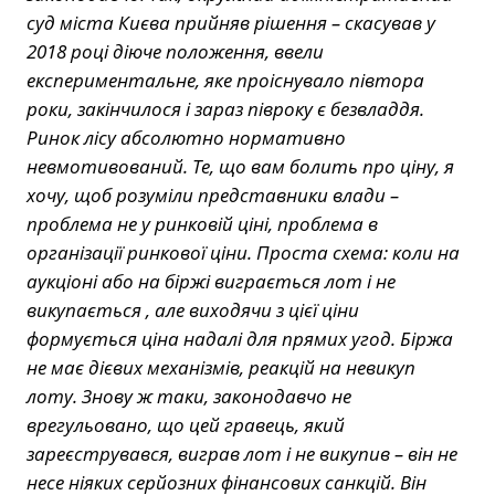
суд міста Києва прийняв рішення – скасував у
2018 році діюче положення, ввели
експериментальне, яке проіснувало півтора
роки, закінчилося і зараз півроку є безвладдя.
Ринок лісу абсолютно нормативно
невмотивований. Те, що вам болить про ціну, я
хочу, щоб розуміли представники влади –
проблема не у ринковій ціні, проблема в
організації ринкової ціни. Проста схема: коли на
аукціоні або на біржі виграється лот і не
викупається , але виходячи з цієї ціни
формується ціна надалі для прямих угод. Біржа
не має дієвих механізмів, реакцій на невикуп
лоту. Знову ж таки, законодавчо не
врегульовано, що цей гравець, який
зареєструвався, виграв лот і не викупив – він не
несе ніяких серйозних фінансових санкцій. Він