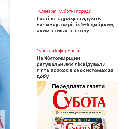
Кулінарія
,
Суботні поради
Гості не одразу вгадують
начинку: пиріг із 5–6 цибулин,
який зникає зі столу
Суботня інформація
На Житомирщині
рятувальники ліквідували
п’ять пожеж в екосистемах за
добу