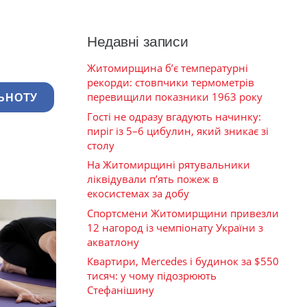
Недавні записи
Житомирщина б’є температурні
рекорди: стовпчики термометрів
перевищили показники 1963 року
ЬНОТУ
Гості не одразу вгадують начинку:
пиріг із 5–6 цибулин, який зникає зі
столу
На Житомирщині рятувальники
ліквідували п’ять пожеж в
екосистемах за добу
Спортсмени Житомирщини привезли
12 нагород із чемпіонату України з
акватлону
Квартири, Mercedes і будинок за $550
тисяч: у чому підозрюють
Стефанішину