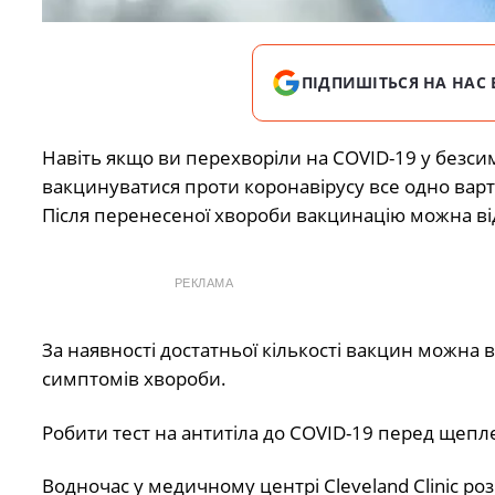
ПІДПИШІТЬСЯ НА НАС 
Навіть якщо ви перехворіли на COVID-19 у безсимп
вакцинуватися проти коронавірусу все одно варто
Після перенесеної хвороби вакцинацію можна відк
РЕКЛАМА
За наявності достатньої кількості вакцин можна 
симптомів хвороби.
Робити тест на антитіла до COVID-19 перед щепле
Водночас у медичному центрі Cleveland Clinic ро