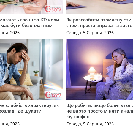
имагають гроші за КТ: коли
Як розслабити втомлену спи
 має бути безоплатним
сном: проста вправа та заст
рпня, 2026
Середа, 5 Серпня, 2026
не слабкість характеру: як
Що робити, якщо болить гол
розлад і де шукати
не варто просто міняти анал
ібупрофен
рпня, 2026
Середа, 5 Серпня, 2026