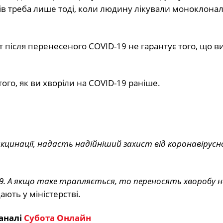
нів треба лише тоді, коли людину лікували моноклон
після перенесеного COVID-19 не гарантує того, що в
ого, як ви хворіли на COVID-19 раніше.
кцинації, надасть надійніший захист від коронавірусн
19. А якщо таке трапляється, то переносять хворобу 
ають у міністерстві.
аналі
Субота Онлайн