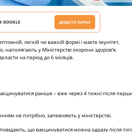
В GOOGLE
ДОДАТИ ЗАРАЗ
томній, легкій чи важкій формі і маєте імунітет,
, наполягають у Міністерстві охорони здоров’я.
ласти на період до 6 місяців.
вакцинуватися раніше – вже через 4 тижні після перш
нням не потрібно, запевняють у міністерстві.
зповідають, що вакцинуватися можна одразу після того