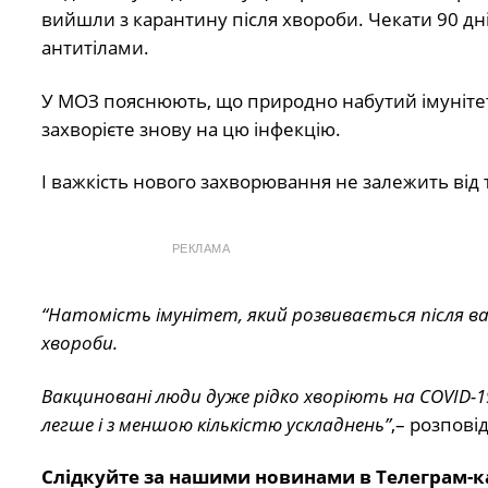
вийшли з карантину після хвороби. Чекати 90 д
антитілами.
У МОЗ пояснюють, що природно набутий імунітет 
захворієте знову на цю інфекцію.
І важкість нового захворювання не залежить від т
РЕКЛАМА
“Натомість імунітет, який розвивається після ва
хвороби.
Вакциновані люди дуже рідко хворіють на COVID-
легше і з меншою кількістю ускладнень”
,– розповід
Слідкуйте за нашими новинами в Телеграм-к