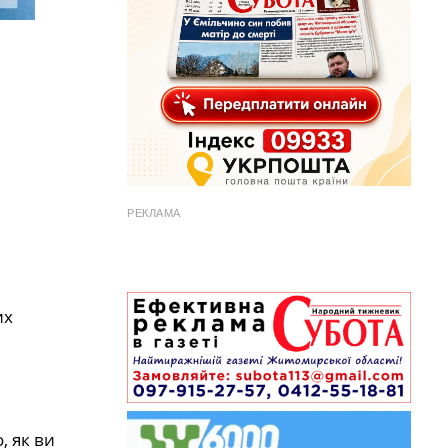
РЕКЛАМА
их
, як ви