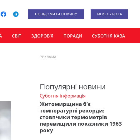
ПОВІДОМИТИ НОВИНУ
МОЯ СУБОТА
А
СВІТ
ЗДОРОВ’Я
ПОРАДИ
СУБОТНЯ КАВА
РЕКЛАМА
Популярні новини
Суботня інформація
Житомирщина б’є
температурні рекорди:
стовпчики термометрів
перевищили показники 1963
року