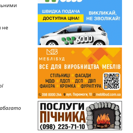
альними
и не
ої
набагато