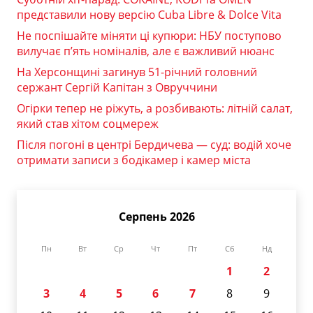
представили нову версію Cuba Libre & Dolce Vita
Не поспішайте міняти ці купюри: НБУ поступово
вилучає п’ять номіналів, але є важливий нюанс
На Херсонщині загинув 51-річний головний
сержант Сергій Капітан з Овруччини
Огірки тепер не ріжуть, а розбивають: літній салат,
який став хітом соцмереж
Після погоні в центрі Бердичева — суд: водій хоче
отримати записи з бодікамер і камер міста
Серпень 2026
Пн
Вт
Ср
Чт
Пт
Сб
Нд
1
2
3
4
5
6
7
8
9