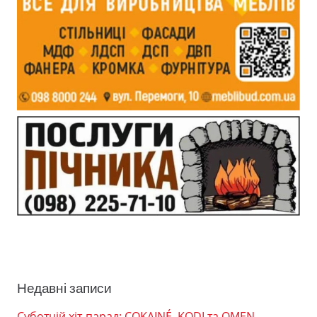
Недавні записи
Суботній хіт-парад: COKAINÉ, KODI та OMEN