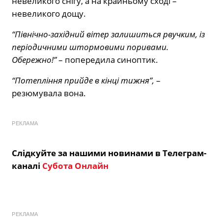
невеликого снігу, а на крайньому сході –
невеликого дощу.
“Північно-західний вітер залишиться рвучким, із
періодичними штормовими поривами.
Обережно!”
– попередила синоптик.
“Потепління прийде в кінці тижня”,
–
резюмувала вона.
РЕКЛАМА
Слідкуйте за нашими новинами в Телеграм-
каналі
Субота Онлайн
РЕКЛАМА