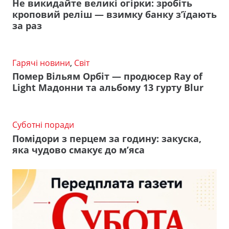
Не викидайте великі огірки: зробіть
кроповий реліш — взимку банку з’їдають
за раз
Гарячі новини
,
Світ
Помер Вільям Орбіт — продюсер Ray of
Light Мадонни та альбому 13 гурту Blur
Суботні поради
Помідори з перцем за годину: закуска,
яка чудово смакує до м’яса