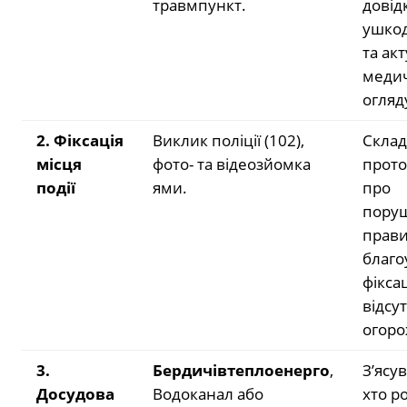
травмпункт.
довід
ушко
та акт
меди
огляд
2. Фіксація
Виклик поліції (102),
Скла
місця
фото- та відеозйомка
прото
події
ями.
про
пору
прав
благо
фікса
відсу
огоро
3.
Бердичівтеплоенерго
,
З’ясу
Досудова
Водоканал або
хто р