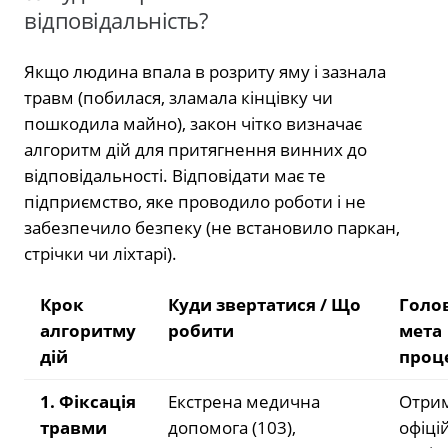
відповідальність?
Якщо людина впала в розриту яму і зазнала
травм (побилася, зламала кінцівку чи
пошкодила майно), закон чітко визначає
алгоритм дій для притягнення винних до
відповідальності. Відповідати має те
підприємство, яке проводило роботи і не
забезпечило безпеку (не встановило паркан,
стрічки чи ліхтарі).
Крок
Куди звертатися / Що
Голо
алгоритму
робити
мета
дій
проц
1. Фіксація
Екстрена медична
Отри
травми
допомога (103),
офіці