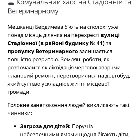
🕳️ Комунальний хаос на Стадіонній та
Ветеринарному
Мешканці Бердичева б’ють на сполох: уже
понад місяць ділянка на перехресті
вулиці
Стадіонної (в районі будинку № 41)
та
провулку Ветеринарного
залишається
повністю розритою. Земляні роботи, які
розпочалися як ліквідація чергової аварії чи
плановий ремонт, перетворилися на довгобуд,
який суттєво ускладнює життя місцевої
громади.
Головне занепокоєння людей викликають такі
чинники:
Загроза для дітей:
Поруч із
небезпечними ямами щодня бігають діти,