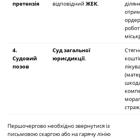
претензія
відповідний
ЖЕК
.
ділян
отри
ордер
робот
міськ
4.
Суд загальної
Стягн
Судовий
юрисдикції
.
кошті
позов
лікув
(мате
шкода
компе
мора
страж
Першочергово необхідно звернутися із
письмовою скаргою або на гарячу лінію