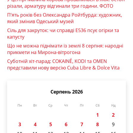
різали, арматуру відгинали три години. ФОТО
П’ять років без Олександра Ройтбурда: художник,
який змінив Одеський музей
Сіль для закруток: чи справді Е536 псує огірки та
капусту
Що не можна піднімати із землі 8 серпня: народні
прикмети на Мирона-вітрогона
Суботній хіт-парад: COKAINÉ, KODI та OMEN
представили нову версію Cuba Libre & Dolce Vita
Серпень 2026
Пн
Вт
Ср
Чт
Пт
Сб
Нд
1
2
3
4
5
6
7
8
9