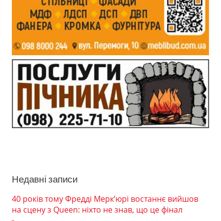
Недавні записи
40 років тому Фредді Мерк’юрі востаннє вийшов
на сцену з Queen: ніхто не знав, що це фінал