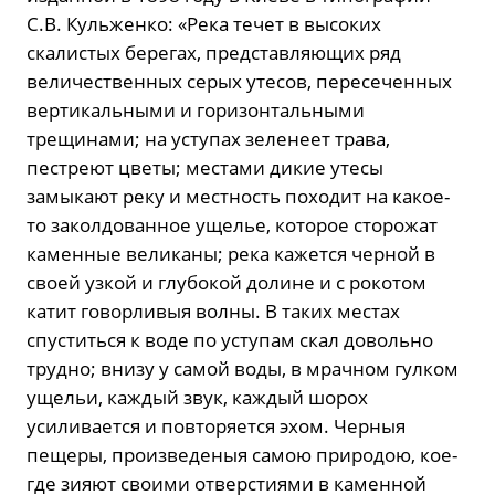
С.В. Кульженко: «Река течет в высоких
скалистых берегах, представляющих ряд
величественных серых утесов, пересеченных
вертикальными и горизонтальными
трещинами; на уступах зеленеет трава,
пестреют цветы; местами дикие утесы
замыкают реку и местность походит на какое-
то заколдованное ущелье, которое сторожат
каменные великаны; река кажется черной в
своей узкой и глубокой долине и с рокотом
катит говорливыя волны. В таких местах
спуститься к воде по уступам скал довольно
трудно; внизу у самой воды, в мрачном гулком
ущельи, каждый звук, каждый шорох
усиливается и повторяется эхом. Черныя
пещеры, произведеныя самою природою, кое-
где зияют своими отверстиями в каменной