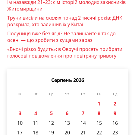
Їм назавжди 21–23: сім історій молодих захисників
Житомирщини
Труни висіли на скелях понад 2 тисячі років: ДНК
розкрила, хто залишив їх у Китаї
Полуниця вже без ягід? Не залишайте її так до
осені — що зробити з кущами зараз
«Вночі різко будить»: в Овручі просять прибрати
голосові повідомлення про повітряну тривогу
Серпень 2026
Пн
Вт
Ср
Чт
Пт
Сб
Нд
1
2
3
4
5
6
7
8
9
10
11
12
13
14
15
16
17
18
19
20
21
22
23