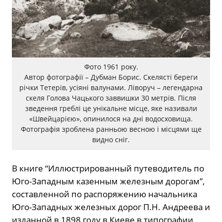
Фото 1961 року.
Автор фотографії – Дубман Борис. Скелясті береги
річки Тетерів, усіяні валунами. Ліворуч – легендарна
скеля Голова Чацького заввишки 30 метрів. Після
зведення греблі це унікальне місце, яке називали
«Швейцарією», опинилося на дні водосховища.
Фотографія зроблена ранньою весною і місцями ще
видно сніг.
В книге “Иллюстрированный путеводитель по
Юго-Западным казенным железным дорогам”,
составленной по распоряжению начальника
Юго-Западных железных дорог П.Н. Андреева и
изданной в 1898 году в Киеве в типографии