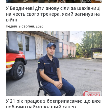
У Бердичеві діти знову сіли за шахівниці
на честь свого тренера, який загинув на
війні
Неділя, 9 Серпня, 2026
У 21 рік працює з боєприпасами: що вже
побачив наймолодший сапер