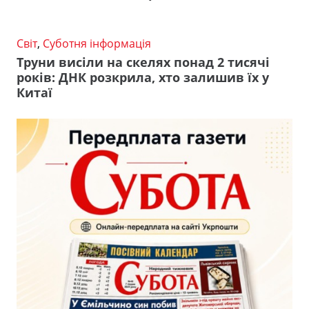
Світ
,
Суботня інформація
Труни висіли на скелях понад 2 тисячі
років: ДНК розкрила, хто залишив їх у
Китаї