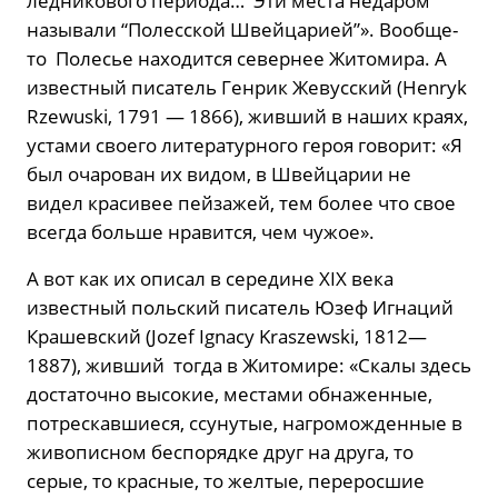
ледникового периода… Эти места недаром
называли “Полесской Швейцарией”». Вообще-
то Полесье находится севернее Житомира. А
известный писатель Генрик Жевусский (Henryk
Rzewuski, 1791 — 1866), живший в наших краях,
устами своего литературного героя говорит: «Я
был очарован их видом, в Швейцарии не
видел красивее пейзажей, тем более что свое
всегда больше нравится, чем чужое».
А вот как их описал в середине XIX века
известный польский писатель Юзеф Игнаций
Крашевский (Jozef Ignacy Kraszewski, 1812—
1887), живший тогда в Житомире: «Скалы здесь
достаточно высокие, местами обнаженные,
потрескавшиеся, ссунутые, нагроможденные в
живописном беспорядке друг на друга, то
серые, то красные, то желтые, переросшие