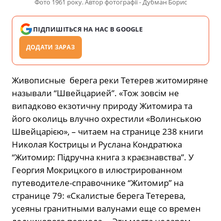
Фото 1961 року. Автор фотографії - Дубман Борис
ПІДПИШІТЬСЯ НА НАС В GOOGLE
ДОДАТИ ЗАРАЗ
Живописные берега реки Тетерев житомиряне
называли “Швейцарией”. «Тож зовсім не
випадково екзотичну природу Житомира та
його околиць влучно охрестили «Волинською
Швейцарією», – читаем на странице 238 книги
Николая Кострицы и Руслана Кондратюка
“Житомир: Підручна книга з краєзнавства”. У
Георгия Мокрицкого в илюстрированном
путеводителе-справочнике “Житомир” на
странице 79: «Скалистые берега Тетерева,
усеяны гранитными валунами еще со времен