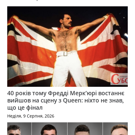
40 років тому Фредді Мерк’юрі востаннє
вийшов на сцену з Queen: ніхто не знав,
що це фінал
Неділя, 9 Серпня, 2026