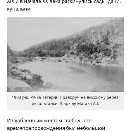
XIX и в начале XX века раскинулись сады, дачи,
купальни.
1903 рік. Річка Тетерів. Праворуч на високому березі
дві альтанки. З архіву Магаза А.І.
Излюбленным местом свободного
времяпрепровождения был небольшой