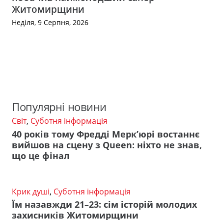
Житомирщини
Неділя, 9 Серпня, 2026
Популярні новини
Світ
,
Суботня інформація
40 років тому Фредді Мерк’юрі востаннє
вийшов на сцену з Queen: ніхто не знав,
що це фінал
Крик душі
,
Суботня інформація
Їм назавжди 21–23: сім історій молодих
захисників Житомирщини