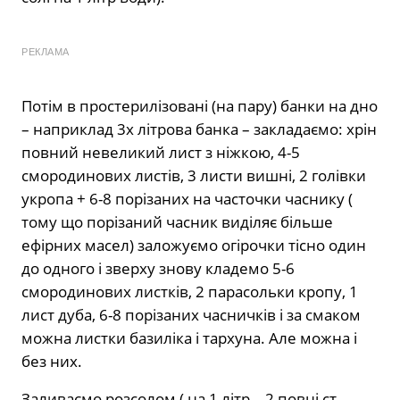
РЕКЛАМА
Потім в простерилізовані (на пару) банки на дно
– наприклад 3х літрова банка – закладаємо: хрін
повний невеликий лист з ніжкою, 4-5
смородинових листів, 3 листи вишні, 2 голівки
укропа + 6-8 порізаних на часточки часнику (
тому що порізаний часник виділяє більше
ефірних масел) заложуємо огірочки тісно один
до одного і зверху знову кладемо 5-6
смородинових листків, 2 парасольки кропу, 1
лист дуба, 6-8 порізаних часничків і за смаком
можна листки базиліка і тархуна. Але можна і
без них.
Заливаємо розсолом ( на 1 літр – 2 повні ст.