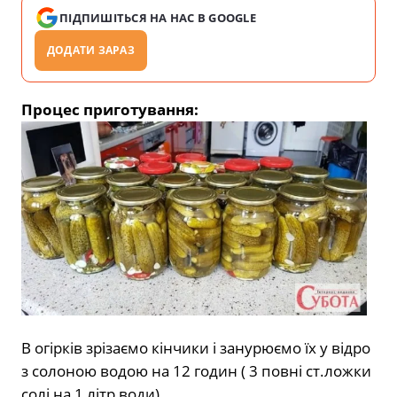
ПІДПИШІТЬСЯ НА НАС В GOOGLE
ДОДАТИ ЗАРАЗ
Процес приготування:
В огірків зрізаємо кінчики і занурюємо їх у відро
з солоною водою на 12 годин ( 3 повні ст.ложки
солі на 1 літр води).