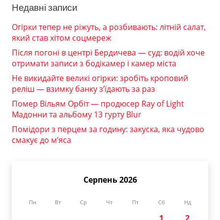
Недавні записи
Огірки тепер не ріжуть, а розбивають: літній салат,
який став хітом соцмереж
Після погоні в центрі Бердичева — суд: водій хоче
отримати записи з бодікамер і камер міста
Не викидайте великі огірки: зробіть кроповий
реліш — взимку банку з’їдають за раз
Помер Вільям Орбіт — продюсер Ray of Light
Мадонни та альбому 13 гурту Blur
Помідори з перцем за годину: закуска, яка чудово
смакує до м’яса
Серпень 2026
Пн
Вт
Ср
Чт
Пт
Сб
Нд
1
2