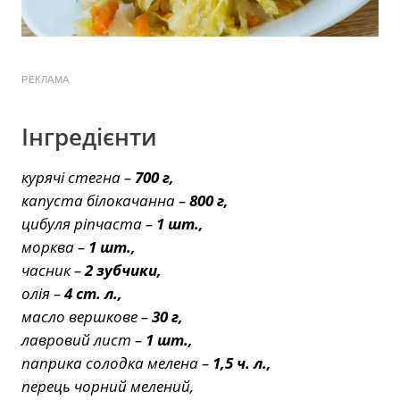
РЕКЛАМА
Інгредієнти
курячі стегна –
700 г,
капуста білокачанна –
800 г,
цибуля ріпчаста –
1 шт.,
морква –
1 шт.,
часник –
2 зубчики,
олія –
4 ст. л.,
масло вершкове –
30 г,
лавровий лист –
1 шт.,
паприка солодка мелена –
1,5 ч. л.,
перець чорний мелений,