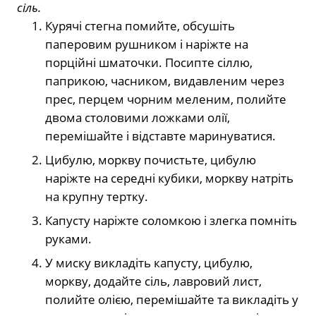
сіль.
Курячі стегна помийте, обсушіть
паперовим рушником і наріжте на
порційні шматочки. Посипте сіллю,
паприкою, часником, видавленим через
прес, перцем чорним меленим, полийте
двома столовими ложками олії,
перемішайте і відставте маринуватися.
Цибулю, моркву почистьте, цибулю
наріжте на середні кубики, моркву натріть
на крупну тертку.
Капусту наріжте соломкою і злегка помніть
руками.
У миску викладіть капусту, цибулю,
моркву, додайте сіль, лавровий лист,
полийте олією, перемішайте та викладіть у