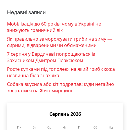
Недавні записи
Мобілізація до 60 років: чому в Україні не
знижують граничний вік
Як правильно заморожувати гриби на зиму —
сирими, відвареними чи обсмаженими
7 серпня у Бердичеві попрощаються із
Захисником Дмитром Плаксюком
Росте купками під тополею: на який гриб схожа
незвична біла знахідка
Собака вкусила або кіт подряпав: куди негайно
звертатися на Житомирщині
Серпень 2026
Пн
Вт
Ср
Чт
Пт
Сб
Нд