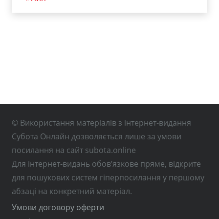
© Використання матеріалів з інтернет-видання
Субота Онлайн дозволяється лише за умови
посилання на сайт subota.online
Для інтернет-видань обов’язкове пряме, відкрите
для пошукових систем гіперпосилання у першому
абзаці на конкретний матеріал.
Умови договору оферти