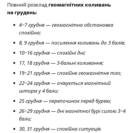
Повний розклад
геомагнітних коливань
на грудень:
4−7 грудня — геомагнітна обстановка
спокійна;
8, 9 грудня — посилення коливань до 3 балів;
10−16 грудня — спокійні дні;
17, 18 грудня — 3-бальні коливання;
19−21 грудня — спокійне геомагнітне тло;
22−24 грудня — очікується магнітний
шторм у 4 бали;
25 грудня — перепочинок перед бурею;
26−29 грудня — дні ​​магнітної бурі силою 3−4
бали;
30, 31 грудня — спокійна ситуація.