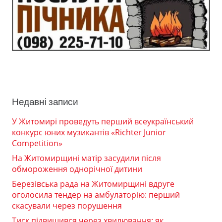
Недавні записи
У Житомирі проведуть перший всеукраїнський
конкурс юних музикантів «Richter Junior
Competition»
На Житомирщині матір засудили після
обмороження однорічної дитини
Березівська рада на Житомирщині вдруге
оголосила тендер на амбулаторію: перший
скасували через порушення
Тиск підвищився через хвилювання: як