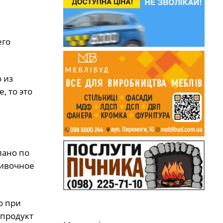
его
 из
, то это
лано по
ливочное
о при
 продукт