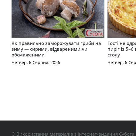
Як правильно заморожувати гриби на
Гості не од
зиму — сирими, відвареними чи
пиріг із 5–6
обсмаженими
столу
Четвер, 6 Серпня, 2026
Четвер, 6 Се
© Використання матеріалів з інтернет-видання Субота 