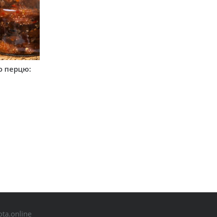
о перцю:
ta.online