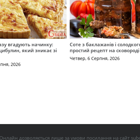
разу вгадують начинку:
Соте з баклажанів і солодког
 цибулин, який зникає зі
простий рецепт на сковороді
Четвер, 6 Серпня, 2026
рпня, 2026
Онлайн дозволяється лише за умови посилання на сайт subo