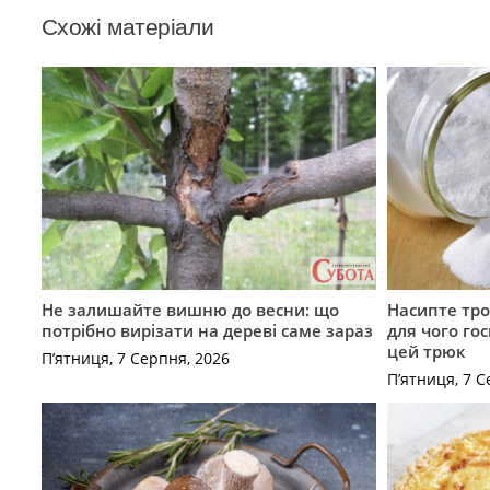
Схожі матеріали
Не залишайте вишню до весни: що
Насипте тро
потрібно вирізати на дереві саме зараз
для чого го
цей трюк
П’ятниця, 7 Серпня, 2026
П’ятниця, 7 С