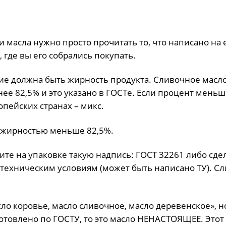
 масла нужно просто прочитать то, что написано на 
 где вы его собрались покупать.
ие должна быть жирность продукта. Сливочное масло
е 82,5% и это указано в ГОСТе. Если процент меньше
опейских странах – микс.
с жирностью меньше 82,5%.
ите на упаковке такую надпись: ГОСТ 32261 либо сде
 техническим условиям (может быть написано ТУ). С
сло коровье, масло сливочное, масло деревенское», н
зготовлено по ГОСТУ, то это масло НЕНАСТОЯЩЕЕ. Этот