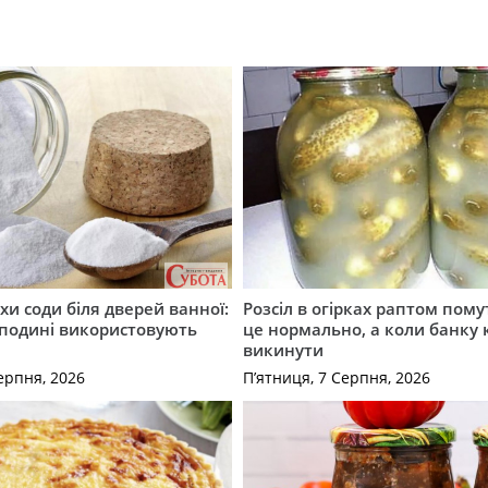
хи соди біля дверей ванної:
Розсіл в огірках раптом пому
сподині використовують
це нормально, а коли банку
викинути
ерпня, 2026
П’ятниця, 7 Серпня, 2026