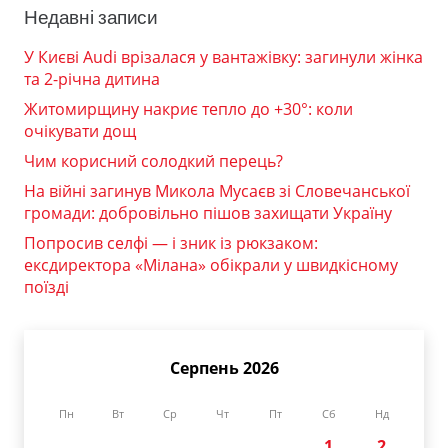
Недавні записи
У Києві Audi врізалася у вантажівку: загинули жінка
та 2-річна дитина
Житомирщину накриє тепло до +30°: коли
очікувати дощ
Чим корисний солодкий перець?
На війні загинув Микола Мусаєв зі Словечанської
громади: добровільно пішов захищати Україну
Попросив селфі — і зник із рюкзаком:
ексдиректора «Мілана» обікрали у швидкісному
поїзді
Серпень 2026
Пн
Вт
Ср
Чт
Пт
Сб
Нд
1
2