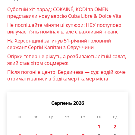
Суботній хіт-парад: COKAINÉ, KODI та OMEN
представили нову версію Cuba Libre & Dolce Vita
Не поспішайте міняти ці купюри: НБУ поступово
вилучає п’ять номіналів, але є важливий нюанс
На Херсонщині загинув 51-річний головний
сержант Сергій Капітан з Овруччини
Огірки тепер не ріжуть, а розбивають: літній салат,
який став хітом соцмереж
Після погоні в центрі Бердичева — суд: водій хоче
отримати записи з бодікамер і камер міста
Серпень 2026
Пн
Вт
Ср
Чт
Пт
Сб
Нд
1
2