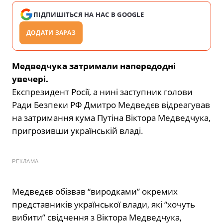
ПІДПИШІТЬСЯ НА НАС В GOOGLE
ДОДАТИ ЗАРАЗ
Медведчука затримали напередодні
увечері.
Експрезидент Росії, а нині заступник голови
Ради Безпеки РФ Дмитро Медведєв відреагував
на затримання кума Путіна Віктора Медведчука,
пригрозивши українській владі.
РЕКЛАМА
Медведєв обізвав “виродками” окремих
представників української влади, які “хочуть
вибити” свідчення з Віктора Медведчука,