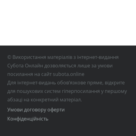
© Використання матеріалів з інтернет-видання
Субота Онлайн дозволяється лише за умови
посилання на сайт subota.online
Для інтернет-видань обов’язкове пряме, відкрите
для пошукових систем гіперпосилання у першому
абзаці на конкретний матеріал.
Умови договору оферти
Конфіденційність