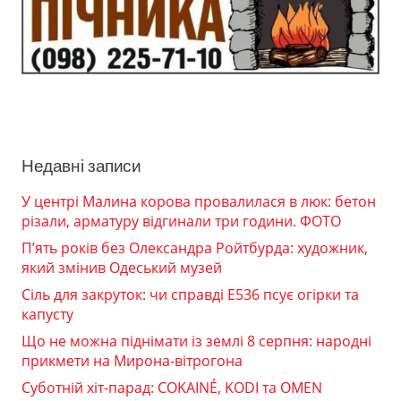
Недавні записи
У центрі Малина корова провалилася в люк: бетон
різали, арматуру відгинали три години. ФОТО
П’ять років без Олександра Ройтбурда: художник,
який змінив Одеський музей
Сіль для закруток: чи справді Е536 псує огірки та
капусту
Що не можна піднімати із землі 8 серпня: народні
прикмети на Мирона-вітрогона
Суботній хіт-парад: COKAINÉ, KODI та OMEN