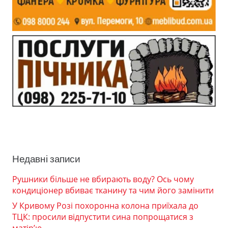
Недавні записи
Рушники більше не вбирають воду? Ось чому
кондиціонер вбиває тканину та чим його замінити
У Кривому Розі похоронна колона приїхала до
ТЦК: просили відпустити сина попрощатися з
матір’ю