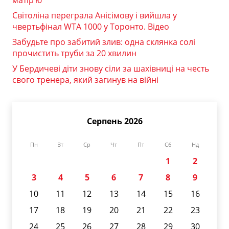
Світоліна переграла Анісімову і вийшла у
чвертьфінал WTA 1000 у Торонто. Відео
Забудьте про забитий злив: одна склянка солі
прочистить труби за 20 хвилин
У Бердичеві діти знову сіли за шахівниці на честь
свого тренера, який загинув на війні
Серпень 2026
Пн
Вт
Ср
Чт
Пт
Сб
Нд
1
2
3
4
5
6
7
8
9
10
11
12
13
14
15
16
17
18
19
20
21
22
23
24
25
26
27
28
29
30