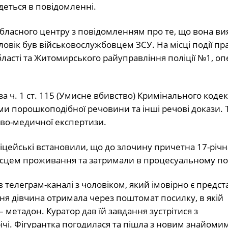
йдеться в повідомленні.
обласного центру з повідомленням про те, що вона ви
оловік був військовослужбовцем ЗСУ. На місці події п
ласті та Житомирського райуправління поліції №1, оп
за ч. 1 ст. 115 (Умисне вбивство) Кримінального кодек
ами порошкоподібної речовини та інші речові докази. 
во-медичної експертизи.
іцейські встановили, що до злочину причетна 17-річн
ісцем проживання та затримали в процесуальному по
 телеграм-каналі з чоловіком, який імовірно є предс
вня дівчина отримала через поштомат посилку, в якій
метадон. Куратор дав їй завдання зустрітися з
ічі. Фігурантка погодилася та пішла з новим знайоми