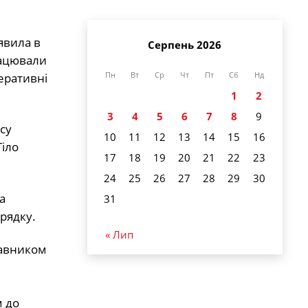
явила в
Серпень 2026
рацювали
еративні
Пн
Вт
Ср
Чт
Пт
Сб
Нд
1
2
3
4
5
6
7
8
9
су
10
11
12
13
14
15
16
Тіло
17
18
19
20
21
22
23
24
25
26
27
28
29
30
а
31
рядку.
« Лип
тавником
м до