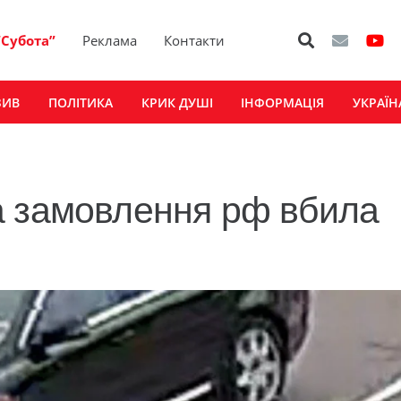
“Субота”
Реклама
Контакти
ЗИВ
ПОЛІТИКА
КРИК ДУШІ
ІНФОРМАЦІЯ
УКРАЇН
а замовлення рф вбила