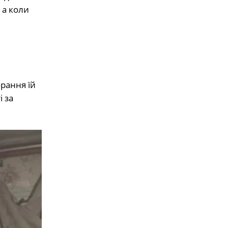
 а коли
рання їй
 за