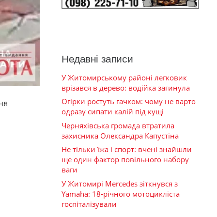
Недавні записи
У Житомирському районі легковик
врізався в дерево: водійка загинула
Огірки ростуть гачком: чому не варто
ня
одразу сипати калій під кущі
Черняхівська громада втратила
захисника Олександра Капустіна
Не тільки їжа і спорт: вчені знайшли
ще один фактор повільного набору
ваги
У Житомирі Mercedes зіткнувся з
Yamaha: 18-річного мотоцикліста
госпіталізували