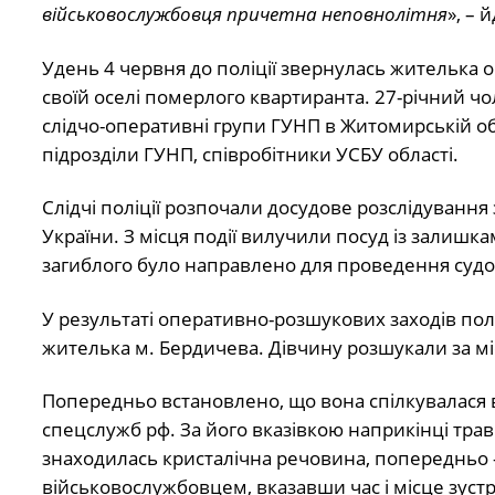
військовослужбовця причетна неповнолітня
», – 
Удень 4 червня до поліції звернулась жителька 
своїй оселі померлого квартиранта. 27-річний ч
слідчо-оперативні групи ГУНП в Житомирській об
підрозділи ГУНП, співробітники УСБУ області.
Слідчі поліції розпочали досудове розслідування 
України. З місця події вилучили посуд із залишк
загиблого було направлено для проведення судо
У результаті оперативно-розшукових заходів пол
жителька м. Бердичева. Дівчину розшукали за м
Попередньо встановлено, що вона спілкувалася в
спецслужб рф. За його вказівкою наприкінці тра
знаходилась кристалічна речовина, попередньо – 
військовослужбовцем, вказавши час і місце зустр