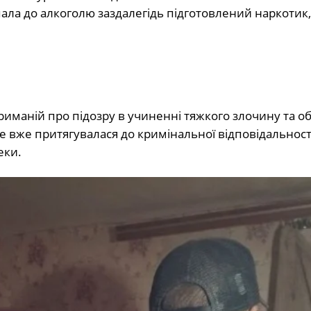
ла до алкоголю заздалегідь підготовлений наркотик,
иманій про підозру в учиненні тяжкого злочину та об
е вже притягувалася до кримінальної відповідальності
еки.