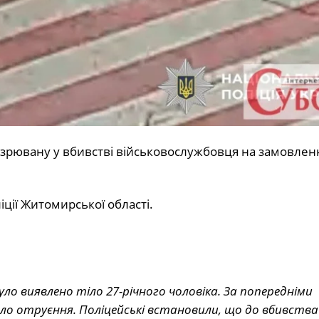
озрювану у вбивстві військовослужбовця на замовлен
ліції Житомирської області.
уло виявлено тіло 27-річного чоловіка. За попередніми
ло отруєння. Поліцейські встановили, що до вбивства