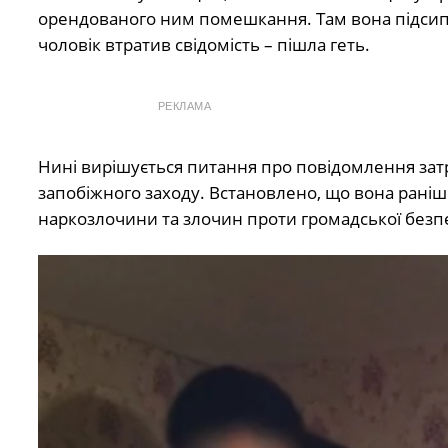
орендованого ним помешкання. Там вона підсипа
чоловік втратив свідомість – пішла геть.
РЕКЛАМА
Нині вирішується питання про повідомлення затр
запобіжного заходу. Встановлено, що вона раніш
наркозлочини та злочин проти громадської безп