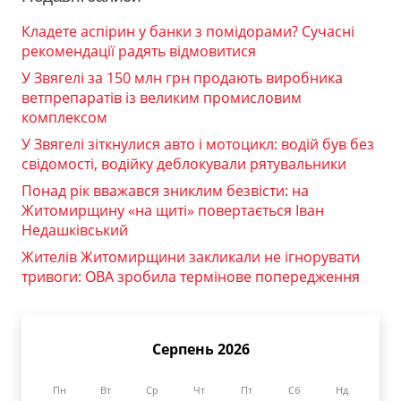
Кладете аспірин у банки з помідорами? Сучасні
рекомендації радять відмовитися
У Звягелі за 150 млн грн продають виробника
ветпрепаратів із великим промисловим
комплексом
У Звягелі зіткнулися авто і мотоцикл: водій був без
свідомості, водійку деблокували рятувальники
Понад рік вважався зниклим безвісти: на
Житомирщину «на щиті» повертається Іван
Недашківський
Жителів Житомирщини закликали не ігнорувати
тривоги: ОВА зробила термінове попередження
Серпень 2026
Пн
Вт
Ср
Чт
Пт
Сб
Нд