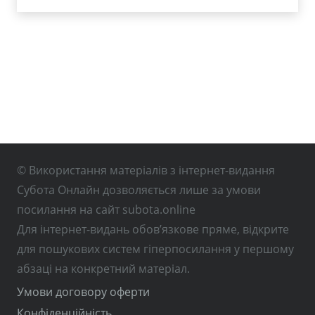
© Використання матеріалів з інтернет-видання
Субота Онлайн дозволяється лише за умови
посилання на сайт subota.online
Для інтернет-видань обов’язкове пряме, відкрите
для пошукових систем гіперпосилання у першому
абзаці на конкретний матеріал.
Умови договору оферти
Конфіденційність