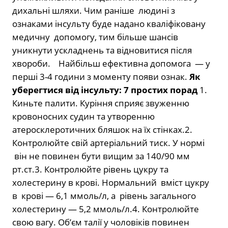
дихальні шляхи. Чим раніше людині з
ознаками інсульту буде надано кваліфіковану
медичну допомогу, тим більше шансів
уникнути ускладнень та відновитися після
хвороби. Найбільш ефективна допомога — у
перші 3-4 години з моменту появи ознак.
Як
уберегтися від інсульту: 7 простих порад
1.
Киньте палити. Куріння сприяє звуженню
кровоносних судин та утворенню
атеросклеротичних бляшок на їх стінках.2.
Контролюйте свій артеріальний тиск. У нормі
він не повинен бути вищим за 140/90 мм
рт.ст.3. Контролюйте рівень цукру та
холестерину в крові. Нормальний вміст цукру
в крові — 6,1 ммоль/л, а рівень загального
холестерину — 5,2 ммоль/л.4. Контролюйте
свою вагу. Об’єм талії у чоловіків повинен