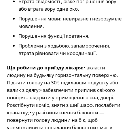
Втрата свідомості , різке погіршення зору
або втрата зору одне око.
Порушення мови: невиразне і незрозуміле
мовлення.
Порушення функції ковтання.
Проблеми з ходьбою, запаморочення,
втрата рівноваги чи координації.
Що робити до приїзду лікаря:
• вкласти
людину на будь-яку горизонтальну поверхню.
Підняти голову на 30⁰, підклавши подушку або
валик з одягу;• забезпечити приплив свіжого
повітря – відкрити у приміщенні вікна, двері.
Розстібнути комір, зняти з шиї шарф, послабити
краватку;• у разі виникнення блювоти —
повернути голову людини на бік, щоб
унеможливити попадання блювотних мас у