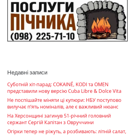
Недавні записи
Суботній хіт-парад: COKAINÉ, KODI та OMEN
представили нову версію Cuba Libre & Dolce Vita
Не поспішайте міняти ці купюри: НБУ поступово
вилучає п’ять номіналів, але є важливий нюанс
На Херсонщині загинув 51-річний головний
сержант Сергій Капітан з Овруччини
Огірки тепер не ріжуть, а розбивають: літній салат,