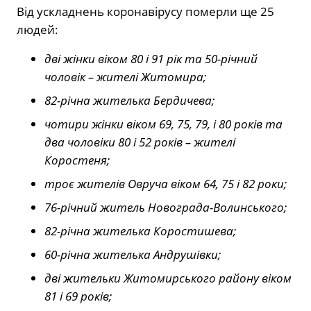
Від ускладнень коронавірусу померли ще 25
людей:
дві жінки віком 80 і 91 рік та 50-річний
чоловік – жителі Житомира;
82-річна жителька Бердичева;
чотири жінки віком 69, 75, 79, і 80 років та
два чоловіки 80 і 52 років – жителі
Коростеня;
троє жителів Овруча віком 64, 75 і 82 роки;
76-річний житель Новограда-Волинського;
82-річна жителька Коростишева;
60-річна жителька Андрушівки;
дві жительки Житомирського району віком
81 і 69 років;