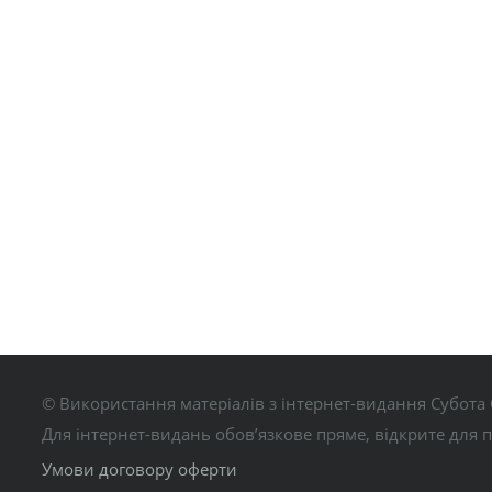
© Використання матеріалів з інтернет-видання Субота 
Для інтернет-видань обов’язкове пряме, відкрите для 
Умови договору оферти