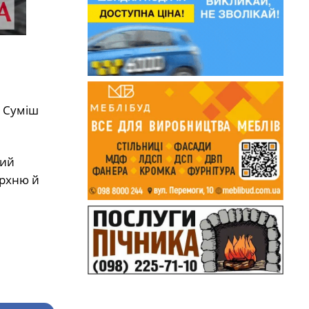
. Суміш
лий
ерхню й