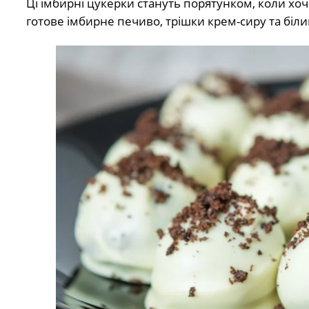
Ці імбирні цукерки стануть порятунком, коли хоч
готове імбирне печиво, трішки крем-сиру та біл