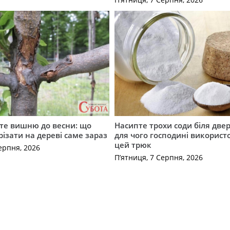
те вишню до весни: що
Насипте трохи соди біля двер
різати на дереві саме зараз
для чого господині викорис
цей трюк
ерпня, 2026
П’ятниця, 7 Серпня, 2026