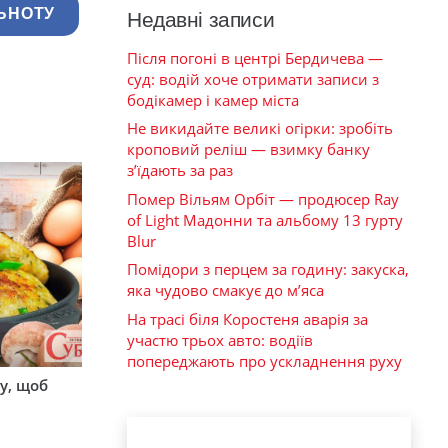
ЬНОТУ
Недавні записи
Після погоні в центрі Бердичева —
суд: водій хоче отримати записи з
бодікамер і камер міста
Не викидайте великі огірки: зробіть
кроповий реліш — взимку банку
з’їдають за раз
Помер Вільям Орбіт — продюсер Ray
of Light Мадонни та альбому 13 гурту
Blur
Помідори з перцем за годину: закуска,
яка чудово смакує до м’яса
На трасі біля Коростеня аварія за
участю трьох авто: водіїв
попереджають про ускладнення руху
у, щоб