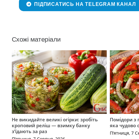
ПІДПИСАТИСЬ НА TELEGRAM КАНАЛ
Схожі матеріали
Не викидайте великі огірки: зробіть
Помідори з 
кроповий реліш — взимку банку
яка чудово 
з’їдають за раз
П’ятниця, 7 С
П’ятниця, 7 Серпня, 2026