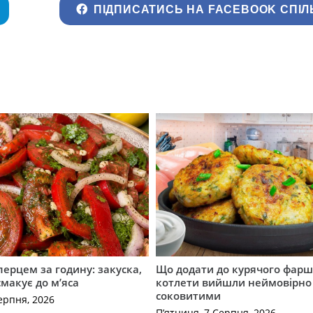
ПІДПИСАТИСЬ НА FACEBOOK СПІЛ
перцем за годину: закуска,
Що додати до курячого фарш
смакує до м’яса
котлети вийшли неймовірно
соковитими
ерпня, 2026
П’ятниця, 7 Серпня, 2026