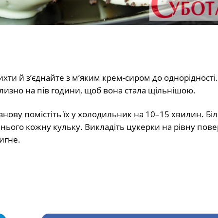
ихти й з’єднайте з м’яким крем-сиром до однорідності
лизно на пів години, щоб вона стала щільнішою.
нову помістіть їх у холодильник на 10–15 хвилин. Бі
 нього кожну кульку. Викладіть цукерки на рівну пов
игне.