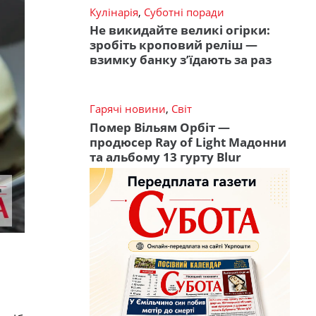
Кулінарія
,
Суботні поради
Не викидайте великі огірки:
зробіть кроповий реліш —
взимку банку з’їдають за раз
Гарячі новини
,
Світ
Помер Вільям Орбіт —
продюсер Ray of Light Мадонни
та альбому 13 гурту Blur