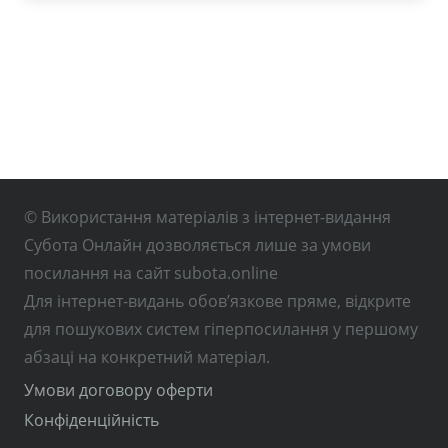
© Використання матеріалів з інтернет-видання
Субота Онлайн дозволяється лише за умови
посилання на сайт subota.online
Для інтернет-видань обов’язкове пряме, відкрите
для пошукових систем гіперпосилання у першому
абзаці на конкретний матеріал.
Умови договору оферти
Конфіденційність