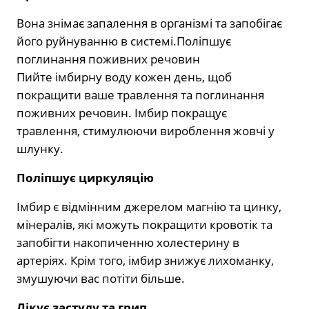
Вона знімає запалення в організмі та запобігає
його руйнуванню в системі.Поліпшує
поглинання поживних речовин
Пийте імбирну воду кожен день, щоб
покращити ваше травлення та поглинання
поживних речовин. Імбир покращує
травлення, стимулюючи вироблення жовчі у
шлунку.
Поліпшує циркуляцію
Імбир є відмінним джерелом магнію та цинку,
мінералів, які можуть покращити кровотік та
запобігти накопиченню холестерину в
артеріях. Крім того, імбир знижує лихоманку,
змушуючи вас потіти більше.
Лікує застуду та грип