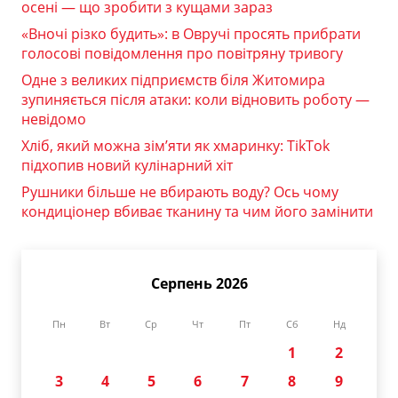
осені — що зробити з кущами зараз
«Вночі різко будить»: в Овручі просять прибрати
голосові повідомлення про повітряну тривогу
Одне з великих підприємств біля Житомира
зупиняється після атаки: коли відновить роботу —
невідомо
Хліб, який можна зім’яти як хмаринку: TikTok
підхопив новий кулінарний хіт
Рушники більше не вбирають воду? Ось чому
кондиціонер вбиває тканину та чим його замінити
Серпень 2026
Пн
Вт
Ср
Чт
Пт
Сб
Нд
1
2
3
4
5
6
7
8
9