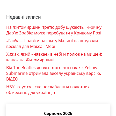
Недавні записи
На Житомирщині третю добу шукають 14-річну
Дар’ю Зрабіє: може перебувати у Кривому Розі
«Гав!» — і навіки разом: у Малині влаштували
весілля для Макса і Мері
Хижак, який «нявкає» в небі й полює на мишей:
канюк на Житомирщині
Від The Beatles до «жовтого човна»: як Yellow
Submarine отримала веселу українську версію.
ВІДЕО
НБУ готує суттєве послаблення валютних
обмежень для українців
Серпень 2026