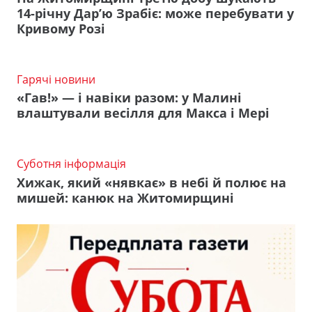
14-річну Дар’ю Зрабіє: може перебувати у
Кривому Розі
Гарячі новини
«Гав!» — і навіки разом: у Малині
влаштували весілля для Макса і Мері
Суботня інформація
Хижак, який «нявкає» в небі й полює на
мишей: канюк на Житомирщині