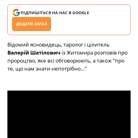
ПІДПИШІТЬСЯ НА НАС В GOOGLE
ДОДАТИ ЗАРАЗ
Відомий ясновидець, таролог і цілитель
Валерій Шатілович
із Житомира розповів про
пророцтво, яке всі обговорюють, а також “про
те, що нам знати непотрібно…”