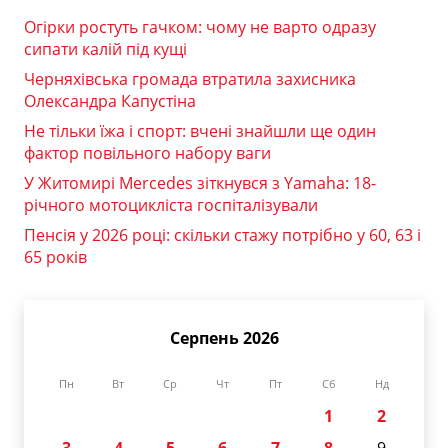
Огірки ростуть гачком: чому не варто одразу
сипати калій під кущі
Черняхівська громада втратила захисника
Олександра Капустіна
Не тільки їжа і спорт: вчені знайшли ще один
фактор повільного набору ваги
У Житомирі Mercedes зіткнувся з Yamaha: 18-
річного мотоцикліста госпіталізували
Пенсія у 2026 році: скільки стажу потрібно у 60, 63 і
65 років
Серпень 2026
Пн
Вт
Ср
Чт
Пт
Сб
Нд
1
2