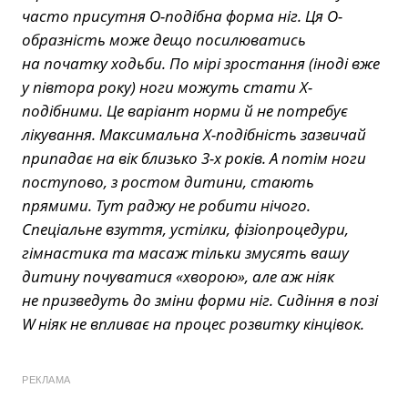
часто присутня О-подібна форма ніг. Ця О-
образність може дещо посилюватись
на початку ходьби. По мірі зростання (іноді вже
у півтора року) ноги можуть стати Х-
подібними. Це варіант норми й не потребує
лікування. Максимальна Х-подібність зазвичай
припадає на вік близько 3-х років. А потім ноги
поступово, з ростом дитини, стають
прямими. Тут раджу не робити нічого.
Спеціальне взуття, устілки, фізіопроцедури,
гімнастика та масаж тільки змусять вашу
дитину почуватися «хворою», але аж ніяк
не призведуть до зміни форми ніг. Сидіння в позі
W ніяк не впливає на процес розвитку кінцівок.
РЕКЛАМА