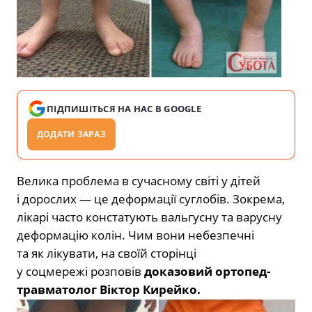
ПІДПИШІТЬСЯ НА НАС В GOOGLE
ДОДАТИ ЗАРАЗ
Велика проблема в сучасному світі у дітей
і дорослих — це деформації суглобів. Зокрема,
лікарі часто констатують вальгусну та варусну
деформацію колін. Чим вони небезпечні
та як лікувати, на своїй сторінці
у соцмережі розповів
доказовий ортопед-
травматолог Віктор Кирейко.