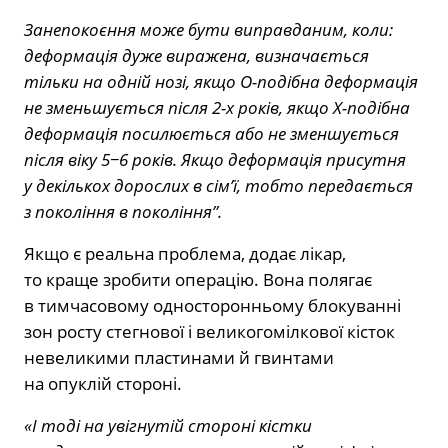
Занепокоєння може бути виправданим, коли:
деформація дуже виражена, визначається
тільки на одній нозі, якщо О-подібна деформація
не зменьшується після 2-х років, якщо Х-подібна
деформація посилюється або не зменшується
після віку 5−6 років. Якщо деформація присутня
у декількох дорослих в сім’ї, тобто передається
з покоління в покоління”.
Якщо є реальна проблема, додає лікар,
то краще зробити операцію. Вона полягає
в тимчасовому односторонньому блокуванні
зон росту стегнової і великогомілкової кісток
невеликими пластинами й гвинтами
на опуклій стороні.
«І тоді на увігнутій стороні кістки