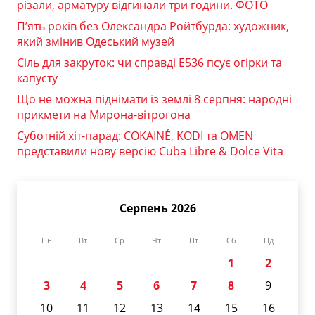
різали, арматуру відгинали три години. ФОТО
П’ять років без Олександра Ройтбурда: художник,
який змінив Одеський музей
Сіль для закруток: чи справді Е536 псує огірки та
капусту
Що не можна піднімати із землі 8 серпня: народні
прикмети на Мирона-вітрогона
Суботній хіт-парад: COKAINÉ, KODI та OMEN
представили нову версію Cuba Libre & Dolce Vita
Серпень 2026
Пн
Вт
Ср
Чт
Пт
Сб
Нд
1
2
3
4
5
6
7
8
9
10
11
12
13
14
15
16