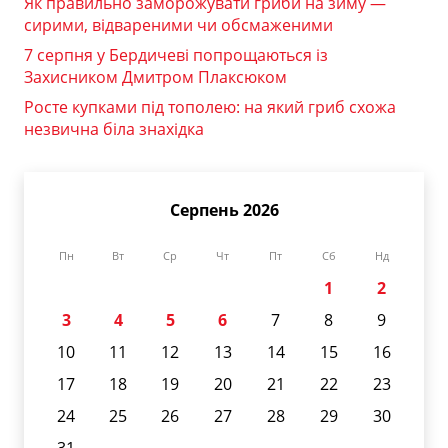
Як правильно заморожувати гриби на зиму —
сирими, відвареними чи обсмаженими
7 серпня у Бердичеві попрощаються із
Захисником Дмитром Плаксюком
Росте купками під тополею: на який гриб схожа
незвична біла знахідка
Серпень 2026
Пн
Вт
Ср
Чт
Пт
Сб
Нд
1
2
3
4
5
6
7
8
9
10
11
12
13
14
15
16
17
18
19
20
21
22
23
24
25
26
27
28
29
30