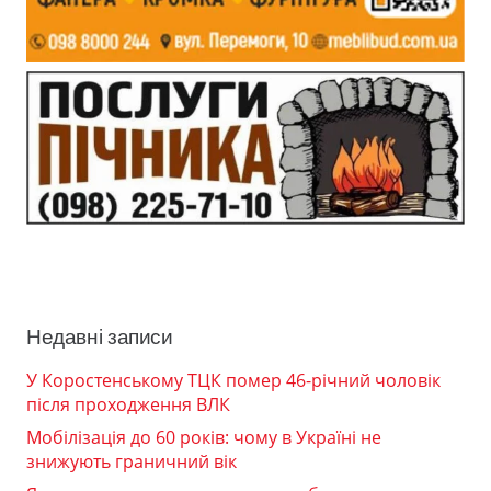
Недавні записи
У Коростенському ТЦК помер 46-річний чоловік
після проходження ВЛК
Мобілізація до 60 років: чому в Україні не
знижують граничний вік