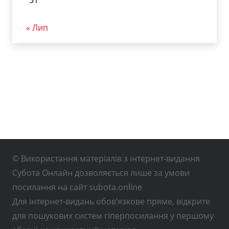
31
« Лип
© Використання матеріалів з інтернет-видання
Субота Онлайн дозволяється лише за умови
посилання на сайт subota.online
Для інтернет-видань обов’язкове пряме, відкрите
для пошукових систем гіперпосилання у першому