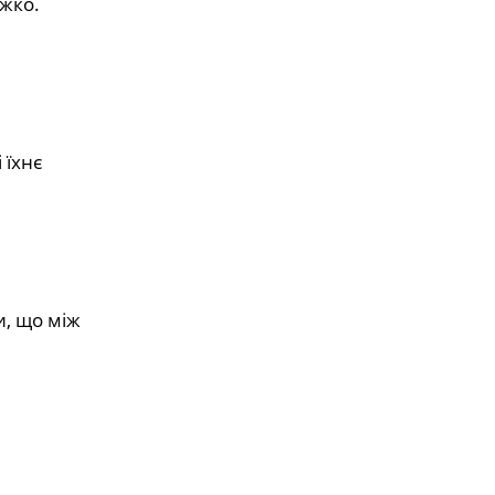
ажко.
 їхнє
и, що між