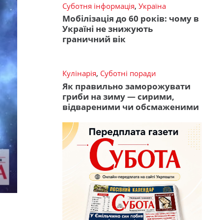
Суботня інформація
,
Україна
Мобілізація до 60 років: чому в
Україні не знижують
граничний вік
Кулінарія
,
Суботні поради
Як правильно заморожувати
гриби на зиму — сирими,
відвареними чи обсмаженими