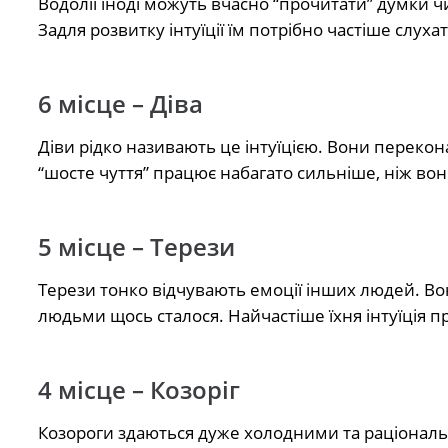
Водолії іноді можуть вчасно “прочитати” думки 
Задля розвитку інтуїції їм потрібно частіше слуха
6 місце – Діва
Діви рідко називають це інтуїцією. Вони перекон
“шосте чуття” працює набагато сильніше, ніж во
5 місце – Терези
Терези тонко відчувають емоції інших людей. Вони
людьми щось сталося. Найчастіше їхня інтуїція пр
4 місце – Козоріг
Козороги здаються дуже холодними та раціонал