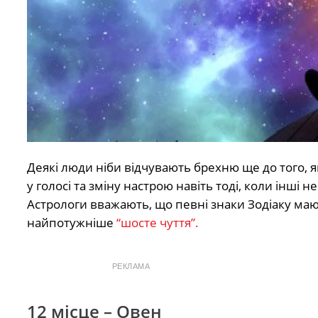
Деякі люди ніби відчувають брехню ще до того, я
у голосі та зміну настрою навіть тоді, коли інші н
Астрологи вважають, що певні знаки Зодіаку мають
найпотужніше
“шосте чуття”.
РЕКЛАМА
12 місце – Овен