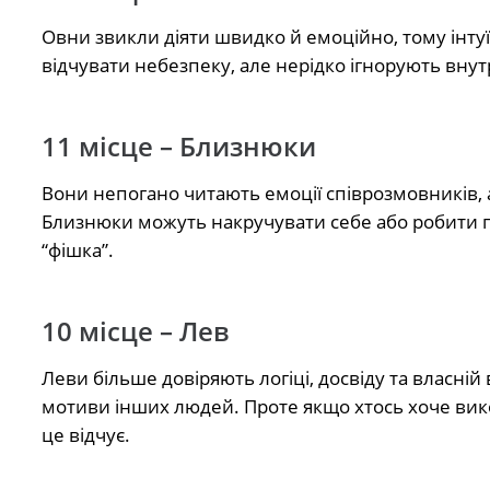
Овни звикли діяти швидко й емоційно, тому інтуї
відчувати небезпеку, але нерідко ігнорують внут
11 місце – Близнюки
Вони непогано читають емоції співрозмовників, а
Близнюки можуть накручувати себе або робити по
“фішка”.
10 місце – Лев
Леви більше довіряють логіці, досвіду та власні
мотиви інших людей. Проте якщо хтось хоче викор
це відчує.