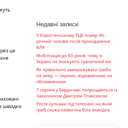
ожуть
Недавні записи
У Коростенському ТЦК помер 46-
річний чоловік після проходження
ВЛК
ерез це
Мобілізація до 60 років: чому в
їхня
Україні не знижують граничний вік
Як правильно заморожувати гриби
на зиму — сирими, відвареними чи
обсмаженими
7 серпня у Бердичеві попрощаються із
Захисником Дмитром Плаксюком
риховані
Росте купками під тополею: на який
же швидко
гриб схожа незвична біла знахідка