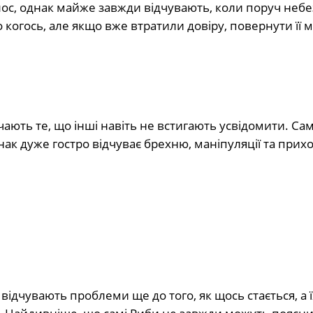
олос, однак майже завжди відчувають, коли поруч неб
когось, але якщо вже втратили довіру, повернути її 
ють те, що інші навіть не встигають усвідомити. Са
ак дуже гостро відчуває брехню, маніпуляції та прихо
ідчувають проблеми ще до того, як щось стається, а ї