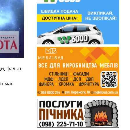
ди, фальш
то має