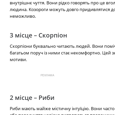
внутрішнє чуття. Вони рідко говорять про це вг
людина. Козороги можуть довго придивлятися до 
неможливо.
3 місце – Скорпіон
Скорпіони буквально читають людей. Вони поміча
багатьом поруч із ними стає некомфортно. Цей зн
мотиви.
РЕКЛАМА
2 місце – Риби
Риби мають майже містичну інтуїцію. Вони часто в