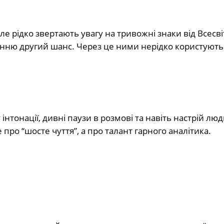
ле рідко звертають увагу на тривожні знаки від Всесві
нню другий шанс. Через це ними нерідко користують
інтонації, дивні паузи в розмові та навіть настрій люд
 про “шосте чуття”, а про талант гарного аналітика.