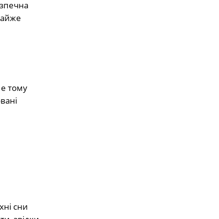
езпечна
майже
ме тому
вані
хні сни