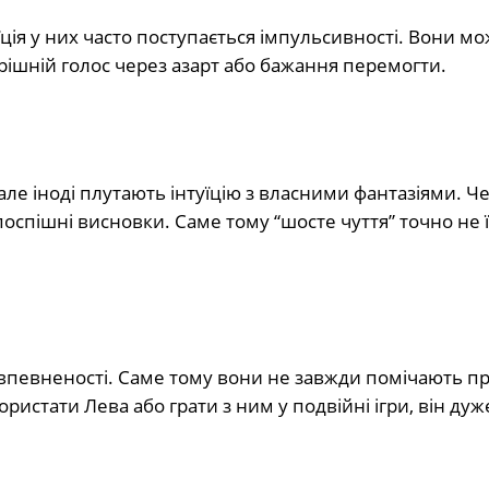
ція у них часто поступається імпульсивності. Вони м
рішній голос через азарт або бажання перемогти.
ле іноді плутають інтуїцію з власними фантазіями. Ч
спішні висновки. Саме тому “шосте чуття” точно не 
й впевненості. Саме тому вони не завжди помічають п
истати Лева або грати з ним у подвійні ігри, він ду