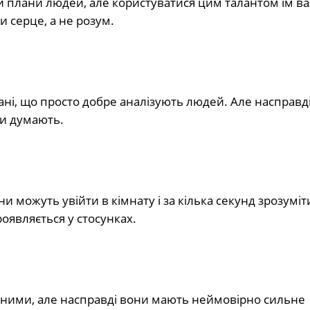
чи плани людей, але користуватися цим талантом їм в
ти серце, а не розум.
ані, що просто добре аналізують людей. Але насправді
ни думають.
 можуть увійти в кімнату і за кілька секунд зрозуміт
оявляється у стосунках.
ьними, але насправді вони мають неймовірно сильне